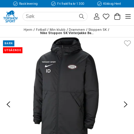
Rask levering
Fri frakt fra kr 1 300
Klikk og Hent
Hjem
Fotball
Min klubb
Drammen
Stoppen SK
Nike Stoppen SK Vinterjakke Barn Sort
BARN
UTGÅENDE