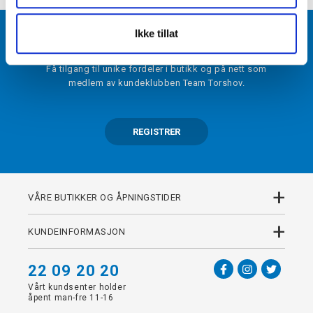
BLI MEDLEM
Ikke tillat
Få tilgang til unike fordeler i butikk og på nett som
medlem av kundeklubben Team Torshov.
REGISTRER
+
VÅRE BUTIKKER OG ÅPNINGSTIDER
+
KUNDEINFORMASJON
22 09 20 20
Vårt kundsenter holder
åpent man-fre 11-16