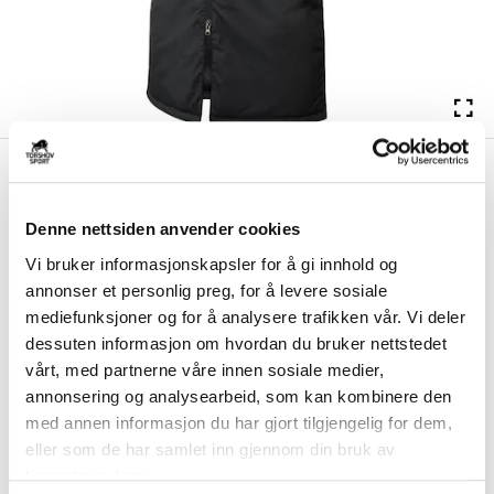
kr 979
Nike
Stoppen SK Vinterjakke
kr 1399
Barn Sort
Denne nettsiden anvender cookies
Nike Stoppen SK vinterjakke til barn er laget med et komfortabelt og
Vi bruker informasjonskapsler for å gi innhold og
varmt materiale for å holde deg...
Les mer.
annonser et personlig preg, for å levere sosiale
Utgående klubbprodukt på tilbud så langt lageret rekker. Ny utgave vil bli
mediefunksjoner og for å analysere trafikken vår. Vi deler
tilgjengelig i 2026.
dessuten informasjon om hvordan du bruker nettstedet
vårt, med partnerne våre innen sosiale medier,
annonsering og analysearbeid, som kan kombinere den
Størrelse
med annen informasjon du har gjort tilgjengelig for dem,
VELG
STØRRELSE
▾
eller som de har samlet inn gjennom din bruk av
Brystlogo
*
tjenestene deres.