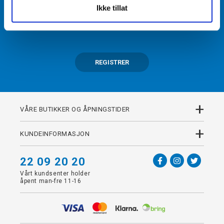
Ikke tillat
Få tilgang til unike fordeler i butikk og på nett som
medlem av kundeklubben Team Torshov.
REGISTRER
+
VÅRE BUTIKKER OG ÅPNINGSTIDER
+
KUNDEINFORMASJON
22 09 20 20
Vårt kundsenter holder
åpent man-fre 11-16