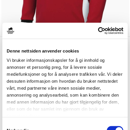
kr 423
Nike
Stoppen SK
kr 529
Denne nettsiden anvender cookies
Treningsgenser Rød/Hvit
Vi bruker informasjonskapsler for å gi innhold og
annonser et personlig preg, for å levere sosiale
Nike Dri-FIT Stoppen SK Treningsgenser er laget av et teknisk materiale
som holder deg tørr og komfo...
Les mer.
mediefunksjoner og for å analysere trafikken vår. Vi deler
dessuten informasjon om hvordan du bruker nettstedet
Størrelsesguide
vårt, med partnerne våre innen sosiale medier,
Størrelse
annonsering og analysearbeid, som kan kombinere den
VELG
STØRRELSE
▾
med annen informasjon du har gjort tilgjengelig for dem,
Brystlogo
*
eller som de har samlet inn gjennom din bruk av
tjenestene deres.
S
Ryggtrykk
*