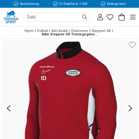
Rask levering
Fri frakt fra kr 1 300
Klikk og Hent
Hjem
Fotball
Min klubb
Drammen
Stoppen SK
Nike Stoppen SK Treningsgenser Rød/Hvit