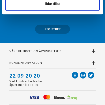
Ikke tillat
Få tilgang til unike fordeler i butikk og på nett som
medlem av kundeklubben Team Torshov.
REGISTRER
+
VÅRE BUTIKKER OG ÅPNINGSTIDER
+
KUNDEINFORMASJON
22 09 20 20
Vårt kundsenter holder
åpent man-fre 11-16