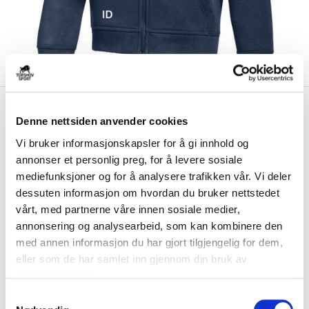
kr 559
Nike
Sotra SK Full-Zip
kr 699
Denne nettsiden anvender cookies
Hettegenser Barn Marine
Vi bruker informasjonskapsler for å gi innhold og
annonser et personlig preg, for å levere sosiale
Nike Sotra SK Full-Zip Hettegenser til barn er laget i en myk og
komfortabel blanding bomull og poly...
Les mer.
mediefunksjoner og for å analysere trafikken vår. Vi deler
dessuten informasjon om hvordan du bruker nettstedet
Størrelsesguide
vårt, med partnerne våre innen sosiale medier,
Størrelse
annonsering og analysearbeid, som kan kombinere den
VELG
STØRRELSE
▾
med annen informasjon du har gjort tilgjengelig for dem,
Brystlogo
*
eller som de har samlet inn gjennom din bruk av
tjenestene deres.
S
Initialer