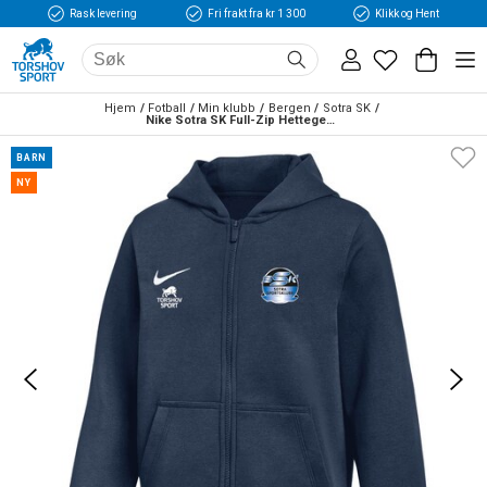
Rask levering
Fri frakt fra kr 1 300
Klikk og Hent
Hjem
Fotball
Min klubb
Bergen
Sotra SK
Nike Sotra SK Full-Zip Hettegenser Barn Marine
BARN
NY