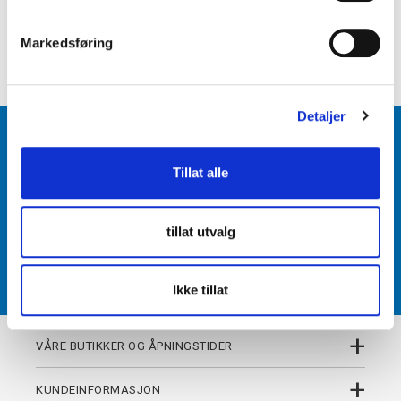
e
+
PRODUKTBESKRIVELSE
v
Markedsføring
+
DETALJER
a
l
g
Detaljer
BLI MEDLEM
Tillat alle
Få tilgang til unike fordeler i butikk og på nett som
medlem av kundeklubben Team Torshov.
tillat utvalg
REGISTRER
Ikke tillat
+
VÅRE BUTIKKER OG ÅPNINGSTIDER
+
KUNDEINFORMASJON