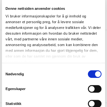
Denne nettsiden anvender cookies
Vi bruker informasjonskapsler for å gi innhold og
annonser et personlig preg, for å levere sosiale
mediefunksjoner og for å analysere trafikken vår. Vi deler
dessuten informasjon om hvordan du bruker nettstedet
kr 144
Nike
Selbjørn IL
vårt, med partnerne våre innen sosiale medier,
kr 169
Treningsshorts Barn Sort
annonsering og analysearbeid, som kan kombinere den
med annen informasjon du har gjort tilgjengelig for dem,
Nike Selbjørn IL treningsshorts er laget av polyester med Dri-FIT-
eller som de har samlet inn gjennom din bruk av
teknologi, som holder deg tørr og ...
Les mer.
tjenestene deres.
Størrelse
S
Nødvendig
a
VELG
STØRRELSE
▾
m
KLIKK & HENT
LOGG INN FOR Å KJØPE
t
Velg Størrelse
Egenskaper
y
På lager
Gratis frakt på bestillinger over 1300,-.
k
k
Statistikk