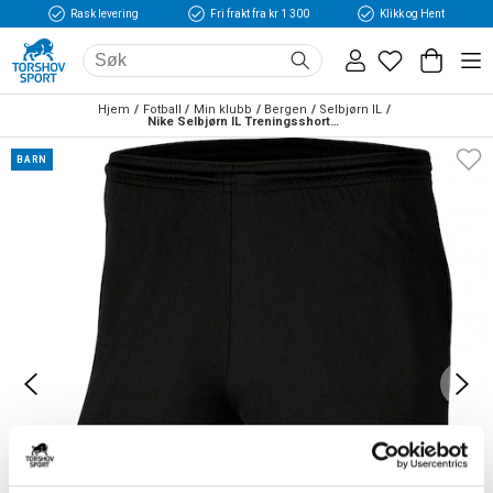
Rask levering
Fri frakt fra kr 1 300
Klikk og Hent
Hjem
Fotball
Min klubb
Bergen
Selbjørn IL
Nike Selbjørn IL Treningsshorts Barn Sort
BARN