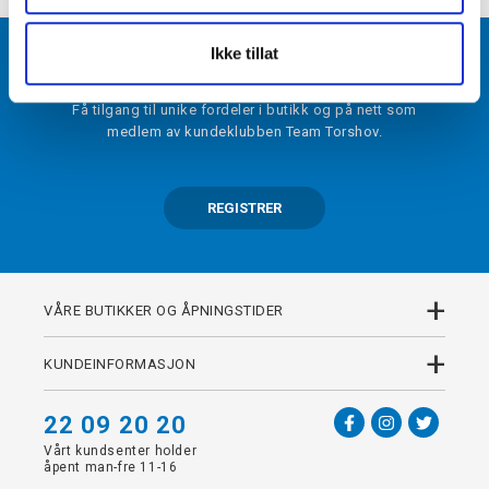
Ikke tillat
BLI MEDLEM
Få tilgang til unike fordeler i butikk og på nett som
medlem av kundeklubben Team Torshov.
REGISTRER
+
VÅRE BUTIKKER OG ÅPNINGSTIDER
+
KUNDEINFORMASJON
22 09 20 20
Vårt kundsenter holder
åpent man-fre 11-16