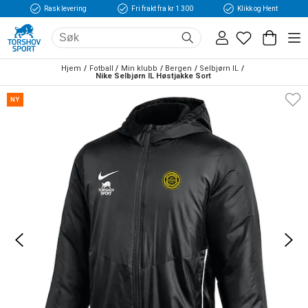
Rask levering
Fri frakt fra kr 1 300
Klikk og Hent
Hjem
Fotball
Min klubb
Bergen
Selbjørn IL
Nike Selbjørn IL Høstjakke Sort 
NY