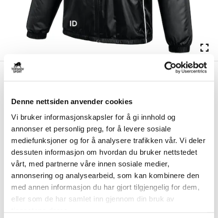
kr 1062
Nike
Selbjørn IL Høstjakke
kr 1249
Sort
Denne nettsiden anvender cookies
Nike Selbjørn IL Høstjakke er laget med Therma-FIT-teknologi som
Vi bruker informasjonskapsler for å gi innhold og
holder på kroppsvarmen og beskytter...
Les mer.
annonser et personlig preg, for å levere sosiale
Størrelsesguide
mediefunksjoner og for å analysere trafikken vår. Vi deler
Størrelse
dessuten informasjon om hvordan du bruker nettstedet
VELG
STØRRELSE
▾
vårt, med partnerne våre innen sosiale medier,
annonsering og analysearbeid, som kan kombinere den
Brystlogo
*
med annen informasjon du har gjort tilgjengelig for dem,
eller som de har samlet inn gjennom din bruk av
tjenestene deres.
Ryggtrykk gratis
*