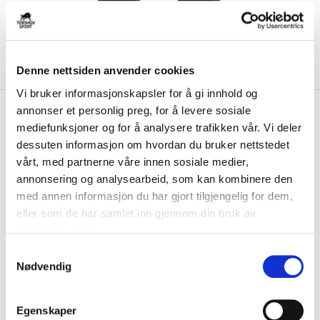
Denne nettsiden anvender cookies
Vi bruker informasjonskapsler for å gi innhold og
kr 449
annonser et personlig preg, for å levere sosiale
Nike
Klubb Park 26
kr 599
mediefunksjoner og for å analysere trafikken vår. Vi deler
Fritidsbukse Sort
dessuten informasjon om hvordan du bruker nettstedet
vårt, med partnerne våre innen sosiale medier,
Nike Park 26 Fritidsbukse er en komfortabel joggebukse med en
annonsering og analysearbeid, som kan kombinere den
avslappet look. ...
Les mer.
med annen informasjon du har gjort tilgjengelig for dem,
Størrelsesguide
eller som de har samlet inn gjennom din bruk av
Størrelse
tjenestene deres.
VELG
STØRRELSE
▾
S
Initialer
Nødvendig
a
m
t
KLIKK & HENT
Egenskaper
LOGG INN FOR Å KJØPE