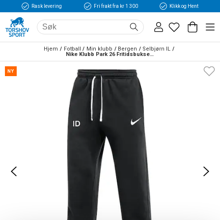
Rask levering
Fri frakt fra kr 1 300
Klikk og Hent
Hjem
Fotball
Min klubb
Bergen
Selbjørn IL
Nike Klubb Park 26 Fritidsbukse Sort
NY