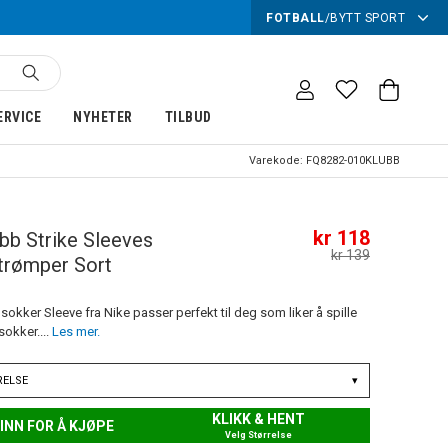
FOTBALL
/
BYTT SPORT
ERVICE
NYHETER
TILBUD
Varekode:
FQ8282-010KLUBB
kr 118
bb Strike Sleeves
kr 139
trømper Sort
lsokker Sleeve fra Nike passer perfekt til deg som liker å spille
okker....
Les mer.
RELSE
▾
KLIKK & HENT
INN FOR Å KJØPE
Velg Størrelse