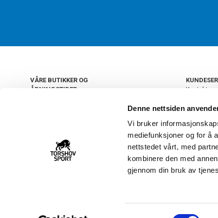
VÅRE BUTIKKER OG
KUNDESER
ÅPNINGSTIDER
Kontakt os
Kundeklub
+
OSLO
Denne nettsiden anvende
Retur og by
Salgsbetin
Vi bruker informasjonskapsl
+
Personvern
NORGE
mediefunksjoner og for å a
Frakt og le
Ledige still
nettstedet vårt, med part
FAQ - Ofte 
kombinere den med annen in
22 09 20 20
Åpenhetsl
gjennom din bruk av tjene
Vårt kundsenter holder
åpent man-fre 11-16
S