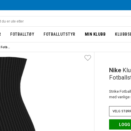
R
FOTBALLTØY
FOTBALLUTSTYR
MIN KLUBB
KLUBBS
Nike Klubb Strike Sleeves Fotballstrømper Sort
Nike
Klu
Fotballs
Strike Fotbal
med vanlige s
VELG
STØR
LOGG 