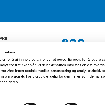
VICE
s
b
r cookies
tte
gelser
er for å gi innhold og annonser et personlig preg, for å levere s
Torshov Sport har over 90 års histor
klubbhandel. Torshov Sport har fir
nalysere trafikken vår. Vi deler dessuten informasjon om hvorda
vering
Drammen, Sandvika Storsenter og Fr
inger
nerne våre innen sosiale medier, annonsering og analysearbeid, 
stilte spørsmål
formasjon du har gjort tilgjengelig for dem, eller som de har sa
oven
stene deres.