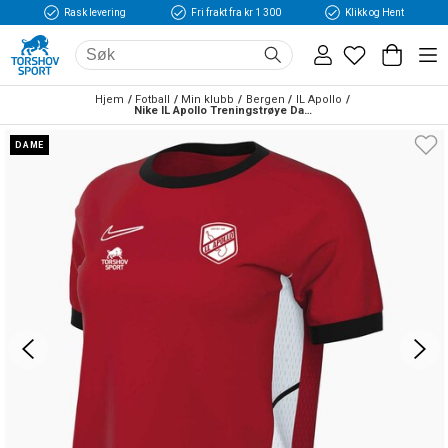
Rask levering
Fri frakt fra kr 1 300
Klikk og Hent
Hjem
Fotball
Min klubb
Bergen
IL Apollo
Nike IL Apollo Treningstrøye Dame Rød/Hvit
DAME