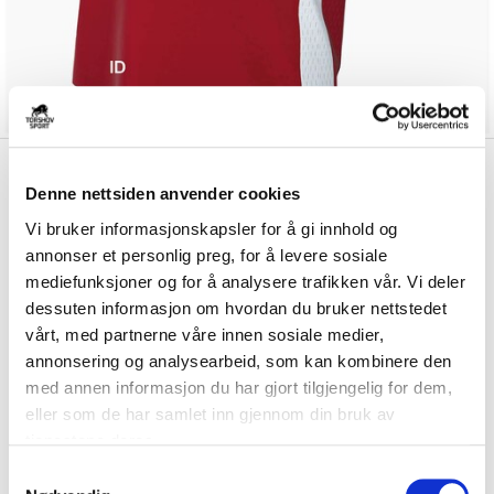
kr 246
Nike
IL Apollo Treningstrøye
kr 289
Denne nettsiden anvender cookies
Dame Rød/Hvit
Vi bruker informasjonskapsler for å gi innhold og
annonser et personlig preg, for å levere sosiale
Nike IL Apollo Treningstrøye til dame er laget av et teknisk materiale
som holder deg tørr og komfor...
Les mer.
mediefunksjoner og for å analysere trafikken vår. Vi deler
dessuten informasjon om hvordan du bruker nettstedet
Størrelsesguide
vårt, med partnerne våre innen sosiale medier,
Størrelse
annonsering og analysearbeid, som kan kombinere den
VELG
STØRRELSE
▾
med annen informasjon du har gjort tilgjengelig for dem,
Brystlogo
*
eller som de har samlet inn gjennom din bruk av
tjenestene deres.
S
Initialer