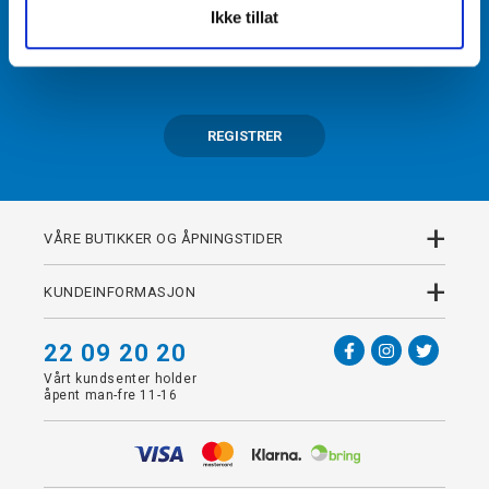
Ikke tillat
Få tilgang til unike fordeler i butikk og på nett som
medlem av kundeklubben Team Torshov.
REGISTRER
+
VÅRE BUTIKKER OG ÅPNINGSTIDER
+
KUNDEINFORMASJON
22 09 20 20
Vårt kundsenter holder
åpent man-fre 11-16