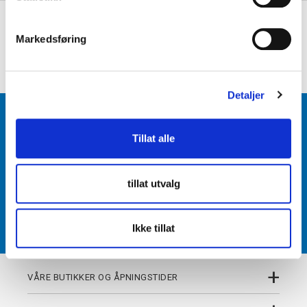
e
+
PRODUKTBESKRIVELSE
v
Markedsføring
a
+
DETALJER
l
g
Detaljer
BLI MEDLEM
Tillat alle
Få tilgang til unike fordeler i butikk og på nett som
medlem av kundeklubben Team Torshov.
tillat utvalg
REGISTRER
Ikke tillat
+
VÅRE BUTIKKER OG ÅPNINGSTIDER