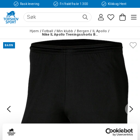
Rask levering
Fri frakt fra kr 1 300
Klikk og Hent
Hjem
Fotball
Min klubb
Bergen
IL Apollo
Nike IL Apollo Treningsshorts Barn Sort
BARN