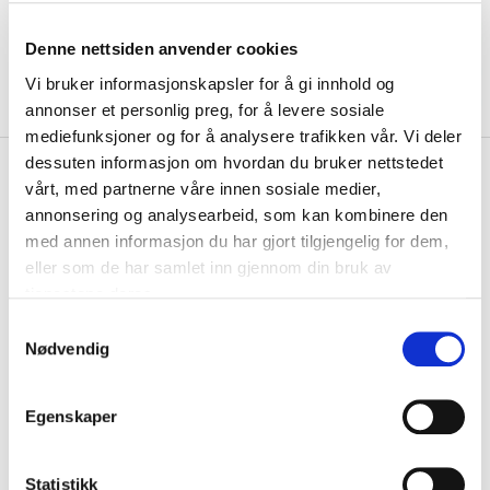
Denne nettsiden anvender cookies
Vi bruker informasjonskapsler for å gi innhold og
annonser et personlig preg, for å levere sosiale
mediefunksjoner og for å analysere trafikken vår. Vi deler
dessuten informasjon om hvordan du bruker nettstedet
kr 144
Nike
IL Apollo Treningsshorts
vårt, med partnerne våre innen sosiale medier,
kr 169
Barn Sort
annonsering og analysearbeid, som kan kombinere den
med annen informasjon du har gjort tilgjengelig for dem,
Nike IL Apollo treningsshorts er laget av polyester med Dri-FIT-
eller som de har samlet inn gjennom din bruk av
teknologi, som holder deg tørr og ko...
Les mer.
tjenestene deres.
Størrelsesguide
S
Størrelse
Nødvendig
a
VELG
STØRRELSE
▾
m
KLIKK & HENT
t
LOGG INN FOR Å KJØPE
Egenskaper
Velg Størrelse
y
k
På lager
Gratis frakt på bestillinger over 1300,-.
k
Statistikk