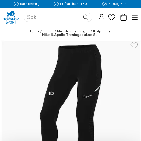
Rask levering
Fri frakt fra kr 1 300
Klikk og Hent
Hjem
Fotball
Min klubb
Bergen
IL Apollo
Nike IL Apollo Treningsbukse Sort