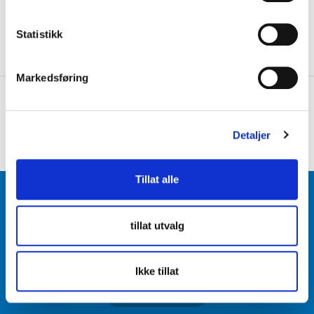
y
k
På lager
Gratis frakt på bestillinger over 1300,-.
k
Statistikk
Leveringstiden forlenges dersom produkter personaliseres.
e
Produkter med trykk kan ikke byttes eller returneres.
v
Markedsføring
a
+
PRODUKTBESKRIVELSE
l
g
+
DETALJER
Detaljer
Tillat alle
BLI MEDLEM
tillat utvalg
Få tilgang til unike fordeler i butikk og på nett som
medlem av kundeklubben Team Torshov.
Ikke tillat
REGISTRER