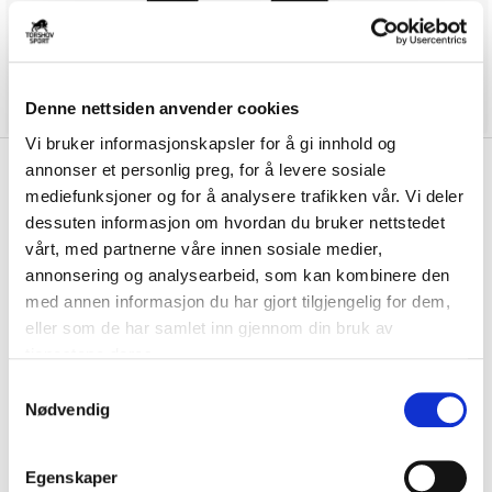
Denne nettsiden anvender cookies
Vi bruker informasjonskapsler for å gi innhold og
kr 450
annonser et personlig preg, for å levere sosiale
Nike
IL Apollo Treningsbukse
kr 529
mediefunksjoner og for å analysere trafikken vår. Vi deler
Sort
dessuten informasjon om hvordan du bruker nettstedet
vårt, med partnerne våre innen sosiale medier,
Nike IL Apollo Treningsbukse er laget av et teknisk materiale som
annonsering og analysearbeid, som kan kombinere den
holder deg tørr og komfortabel und...
Les mer.
med annen informasjon du har gjort tilgjengelig for dem,
Størrelsesguide
eller som de har samlet inn gjennom din bruk av
Størrelse
tjenestene deres.
VELG
STØRRELSE
▾
S
Initialer
Nødvendig
a
m
t
Egenskaper
LOGG INN FOR Å KJØPE