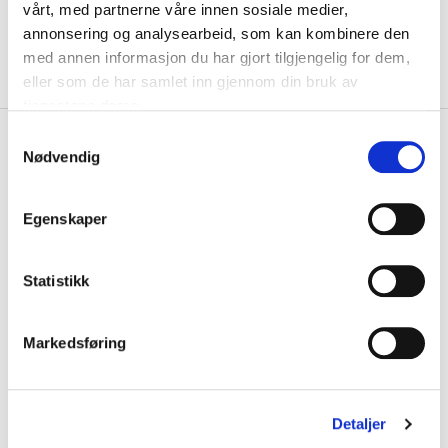
Velg Størrelse
vårt, med partnerne våre innen sosiale medier,
annonsering og analysearbeid, som kan kombinere den
På lager
Gratis frakt på bestillinger over 1300,-.
med annen informasjon du har gjort tilgjengelig for dem,
Leveringstiden forlenges dersom produkter personaliseres.
Produkter med trykk kan ikke byttes eller returneres.
eller som de har samlet inn gjennom din bruk av
tjenestene deres.
S
+
PRODUKTBESKRIVELSE
Nødvendig
a
+
DETALJER
m
t
Egenskaper
Relaterte produkter
y
k
DAME
k
Statistikk
e
v
Markedsføring
a
l
g
Detaljer