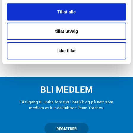
Tillat alle
NIKE
Dri-FIT Academy 25 Treningsbukse
Dame Sort
tillat utvalg
kr 529
VELG
STØRRELSE
▾
Ikke tillat
LEGG I HANDLEKURV
BLI MEDLEM
Få tilgang til unike fordeler i butikk og på nett som
medlem av kundeklubben Team Torshov.
REGISTRER