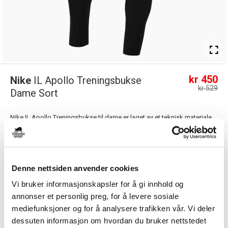
kr 450
Nike
IL Apollo Treningsbukse
kr 529
Dame Sort
Nike IL Apollo Treningsbukse til dame er laget av et teknisk materiale
som holder deg tørr og komfor...
Les mer.
Størrelsesguide
Størrelse
Denne nettsiden anvender cookies
VELG
STØRRELSE
▾
Vi bruker informasjonskapsler for å gi innhold og
Initialer
annonser et personlig preg, for å levere sosiale
mediefunksjoner og for å analysere trafikken vår. Vi deler
dessuten informasjon om hvordan du bruker nettstedet
KLIKK & HENT
LOGG INN FOR Å KJØPE