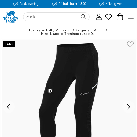
Rask levering
Fri frakt fra kr 1 300
Klikk og Hent
Hjem
Fotball
Min klubb
Bergen
IL Apollo
Nike IL Apollo Treningsbukse Dame Sort
DAME