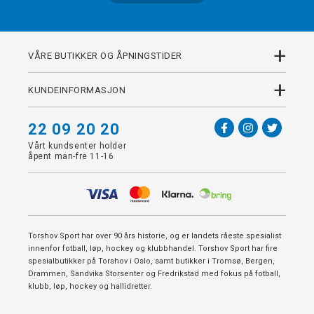
+
VÅRE BUTIKKER OG ÅPNINGSTIDER
+
KUNDEINFORMASJON
22 09 20 20
Vårt kundsenter holder
åpent man-fre 11-16
Torshov Sport har over 90 års historie, og er landets råeste spesialist
innenfor fotball, løp, hockey og klubbhandel. Torshov Sport har fire
spesialbutikker på Torshov i Oslo, samt butikker i Tromsø, Bergen,
Drammen, Sandvika Storsenter og Fredrikstad med fokus på fotball,
klubb, løp, hockey og hallidretter.