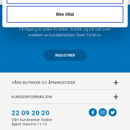
Ikke tillat
BLI MEDLEM
Få tilgang til unike fordeler i butikk og på nett som
medlem av kundeklubben Team Torshov.
REGISTRER
+
VÅRE BUTIKKER OG ÅPNINGSTIDER
+
KUNDEINFORMASJON
22 09 20 20
Vårt kundsenter holder
åpent man-fre 11-16