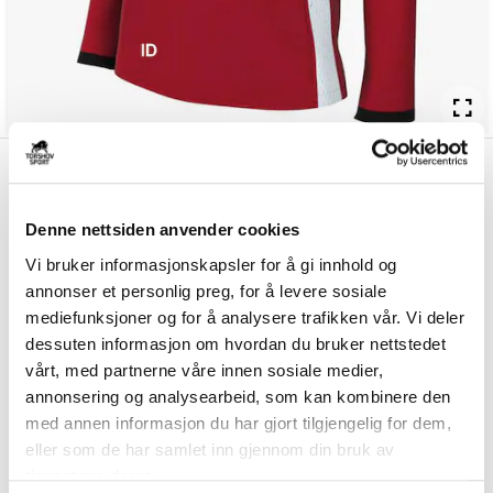
kr 450
Nike
IL Apollo Track
kr 529
Treningsjakke Dame Rød/Hvit
Denne nettsiden anvender cookies
Nike IL Apollo Treningsjakke til dame er laget av et teknisk materiale
Vi bruker informasjonskapsler for å gi innhold og
som er komfortabelt å ha på s...
Les mer.
annonser et personlig preg, for å levere sosiale
Størrelsesguide
mediefunksjoner og for å analysere trafikken vår. Vi deler
Størrelse
dessuten informasjon om hvordan du bruker nettstedet
VELG
STØRRELSE
▾
vårt, med partnerne våre innen sosiale medier,
annonsering og analysearbeid, som kan kombinere den
Brystlogo
*
med annen informasjon du har gjort tilgjengelig for dem,
eller som de har samlet inn gjennom din bruk av
tjenestene deres.
Ryggtrykk gratis
*