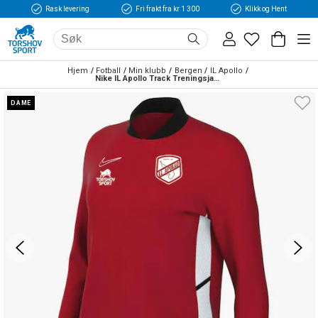
Rask levering
Fri frakt fra kr 1 300
Klikk og Hent
Hjem
Fotball
Min klubb
Bergen
IL Apollo
Nike IL Apollo Track Treningsjakke Dame Rød/Hvit
DAME