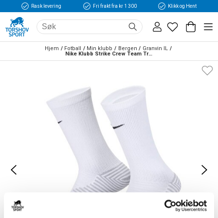
Rask levering
Fri frakt fra kr 1 300
Klikk og Hent
Hjem
Fotball
Min klubb
Bergen
Granvin IL
Nike Klubb Strike Crew Team Treningssokker Hvit