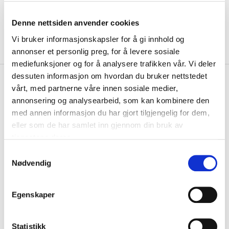
Denne nettsiden anvender cookies
Vi bruker informasjonskapsler for å gi innhold og
annonser et personlig preg, for å levere sosiale
mediefunksjoner og for å analysere trafikken vår. Vi deler
dessuten informasjon om hvordan du bruker nettstedet
kr 135
Nike
Klubb Strike Crew Team
vårt, med partnerne våre innen sosiale medier,
kr 159
Treningssokker Hvit
annonsering og analysearbeid, som kan kombinere den
med annen informasjon du har gjort tilgjengelig for dem,
Nike Strike Crew Team Strømper er en sokk som har Dri-FIT teknologi
eller som de har samlet inn gjennom din bruk av
og støtte over vristen. ...
Les mer.
tjenestene deres.
Størrelsesguide
S
Størrelse
Nødvendig
a
VELG
STØRRELSE
▾
m
KLIKK & HENT
t
LOGG INN FOR Å KJØPE
Egenskaper
Velg Størrelse
y
k
På lager
Gratis frakt på bestillinger over 1300,-.
k
Statistikk