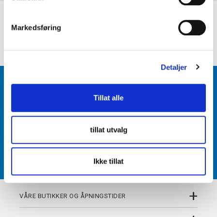
e
+
PRODUKTBESKRIVELSE
v
Markedsføring
a
+
DETALJER
l
g
Detaljer
BLI MEDLEM
Tillat alle
Få tilgang til unike fordeler i butikk og på nett som
medlem av kundeklubben Team Torshov.
tillat utvalg
REGISTRER
Ikke tillat
+
VÅRE BUTIKKER OG ÅPNINGSTIDER