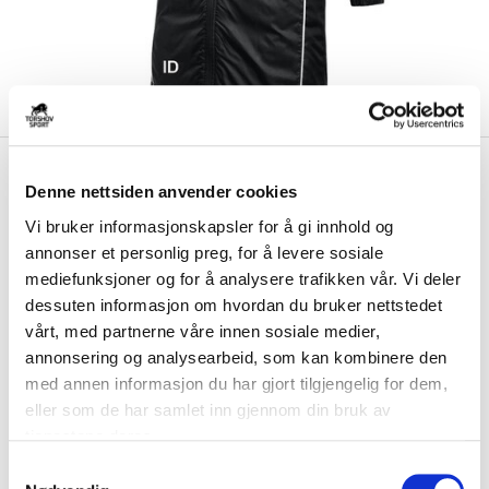
kr 1189
Nike
Eidfjord IL Vinterjakke
kr 1399
Denne nettsiden anvender cookies
Barn Sort
Vi bruker informasjonskapsler for å gi innhold og
annonser et personlig preg, for å levere sosiale
Nike Eidfjord IL Vinterjakke til barn er laget med Therma-FIT-teknologi
som holder på kroppsvarmen o...
Les mer.
mediefunksjoner og for å analysere trafikken vår. Vi deler
dessuten informasjon om hvordan du bruker nettstedet
Størrelsesguide
vårt, med partnerne våre innen sosiale medier,
Størrelse
annonsering og analysearbeid, som kan kombinere den
VELG
STØRRELSE
▾
med annen informasjon du har gjort tilgjengelig for dem,
Brystlogo
*
eller som de har samlet inn gjennom din bruk av
tjenestene deres.
S
Initialer