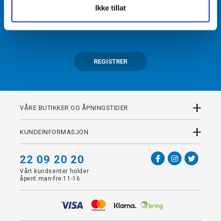
Ikke tillat
Få tilgang til unike fordeler i butikk og på nett som
medlem av kundeklubben Team Torshov.
REGISTRER
+
VÅRE BUTIKKER OG ÅPNINGSTIDER
+
KUNDEINFORMASJON
22 09 20 20
Vårt kundsenter holder
åpent man-fre 11-16