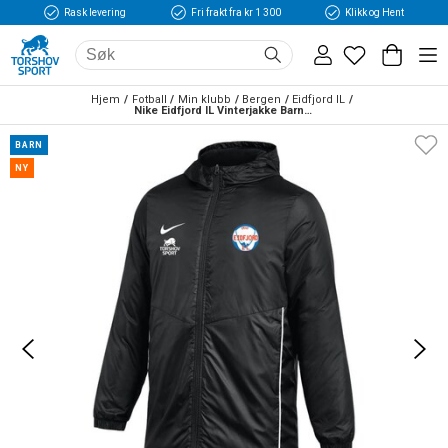
Rask levering
Fri frakt fra kr 1 300
Klikk og Hent
Hjem
Fotball
Min klubb
Bergen
Eidfjord IL
Nike Eidfjord IL Vinterjakke Barn Sort
BARN
NY