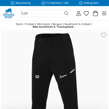
Rask levering
Fri frakt fra kr 1 300
Klikk og Hent
Hjem
Fotball
Min klubb
Bergen
Austrheim IL Fotball
Nike Austrheim IL Treningsbukse Sort