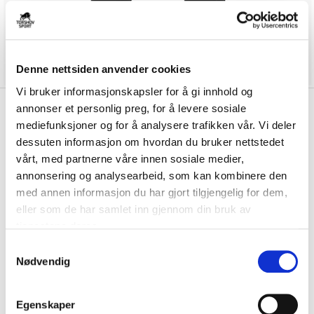
Denne nettsiden anvender cookies
Vi bruker informasjonskapsler for å gi innhold og
kr 450
annonser et personlig preg, for å levere sosiale
Nike
Austrheim IL
kr 529
mediefunksjoner og for å analysere trafikken vår. Vi deler
Treningsbukse Sort
dessuten informasjon om hvordan du bruker nettstedet
vårt, med partnerne våre innen sosiale medier,
Nike Dri-FIT Austrheim IL Treningsbukse er laget av et teknisk materiale
annonsering og analysearbeid, som kan kombinere den
som holder deg tørr og komf...
Les mer.
med annen informasjon du har gjort tilgjengelig for dem,
Størrelsesguide
eller som de har samlet inn gjennom din bruk av
Størrelse
tjenestene deres.
VELG
STØRRELSE
▾
S
Initialer
Nødvendig
a
m
t
KLIKK & HENT
Egenskaper
LOGG INN FOR Å KJØPE