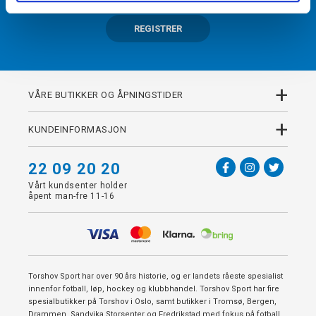
REGISTRER
+
VÅRE BUTIKKER OG ÅPNINGSTIDER
+
KUNDEINFORMASJON
22 09 20 20
Vårt kundsenter holder
åpent man-fre 11-16
Torshov Sport har over 90 års historie, og er landets råeste spesialist
innenfor fotball, løp, hockey og klubbhandel. Torshov Sport har fire
spesialbutikker på Torshov i Oslo, samt butikker i Tromsø, Bergen,
Drammen, Sandvika Storsenter og Fredrikstad med fokus på fotball,