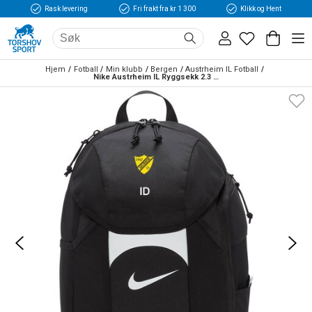
Rask levering
Fri frakt fra kr 1 300
Klikk og Hent
Hjem
Fotball
Min klubb
Bergen
Austrheim IL Fotball
Nike Austrheim IL Ryggsekk 2.3 Sort