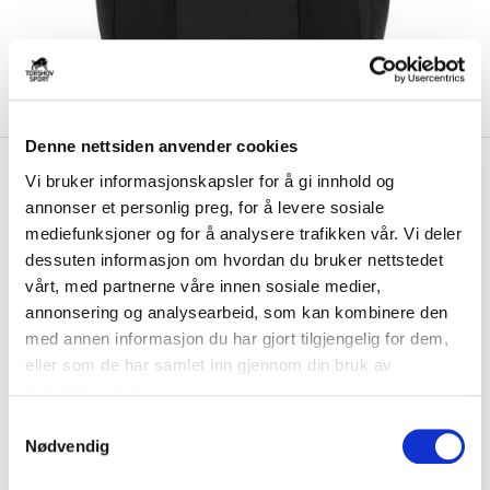
Denne nettsiden anvender cookies
kr 467
Nike
Austrheim IL Ryggsekk
Vi bruker informasjonskapsler for å gi innhold og
kr 549
2.3 Sort
annonser et personlig preg, for å levere sosiale
mediefunksjoner og for å analysere trafikken vår. Vi deler
Nike Austrheim IL Ryggsekk er laget av slitesterk polyester. Sekken har
dessuten informasjon om hvordan du bruker nettstedet
justerbare reimer, og flere ...
Les mer.
vårt, med partnerne våre innen sosiale medier,
annonsering og analysearbeid, som kan kombinere den
Størrelse
med annen informasjon du har gjort tilgjengelig for dem,
ONE SIZE
BESTILLINGSVARE
eller som de har samlet inn gjennom din bruk av
Brystlogo
*
tjenestene deres.
S
Nødvendig
a
Initialer
m