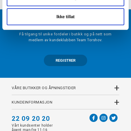
Ikke tillat
BLI MEDLEM
Få tilgang til unike fordeler i butikk og på nett som
medlem av kundeklubben Team Torshov.
REGISTRER
+
VÅRE BUTIKKER OG ÅPNINGSTIDER
+
KUNDEINFORMASJON
22 09 20 20
Vårt kundsenter holder
åpent man-fre 11-16