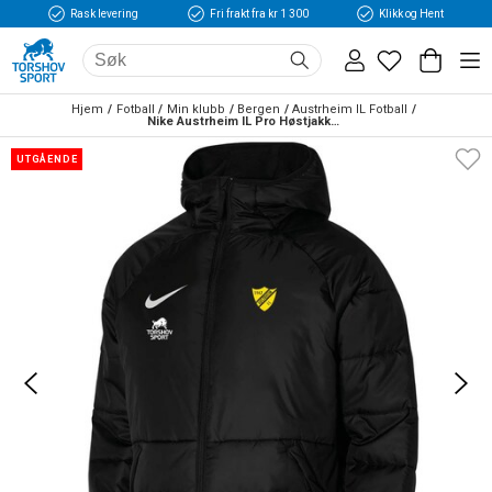
Rask levering
Fri frakt fra kr 1 300
Klikk og Hent
Hjem
Fotball
Min klubb
Bergen
Austrheim IL Fotball
Nike Austrheim IL Pro Høstjakke Sort
UTGÅENDE