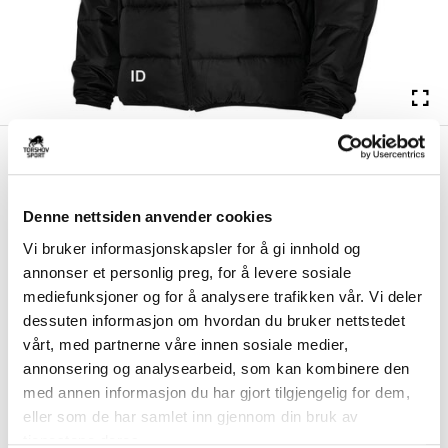
kr 825
Nike
Austrheim IL Pro
kr 1649
Høstjakke Sort
Denne nettsiden anvender cookies
Nike Austrheim IL Pro høstjakke er laget av lett og slitesterk polyester
Vi bruker informasjonskapsler for å gi innhold og
som også gir god beskyttels...
Les mer.
annonser et personlig preg, for å levere sosiale
Utgående klubbprodukt på tilbud så langt lageret rekker. Ny utgave vil bli
mediefunksjoner og for å analysere trafikken vår. Vi deler
tilgjengelig i 2026.
dessuten informasjon om hvordan du bruker nettstedet
vårt, med partnerne våre innen sosiale medier,
annonsering og analysearbeid, som kan kombinere den
Størrelsesguide
Størrelse
med annen informasjon du har gjort tilgjengelig for dem,
VELG
STØRRELSE
▾
eller som de har samlet inn gjennom din bruk av
tjenestene deres.