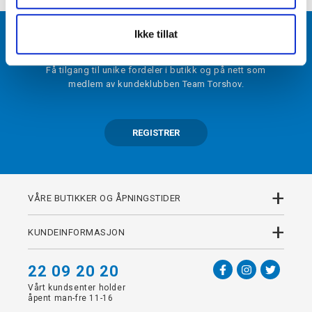
Ikke tillat
BLI MEDLEM
Få tilgang til unike fordeler i butikk og på nett som
medlem av kundeklubben Team Torshov.
REGISTRER
+
VÅRE BUTIKKER OG ÅPNINGSTIDER
+
KUNDEINFORMASJON
22 09 20 20
Vårt kundsenter holder
åpent man-fre 11-16