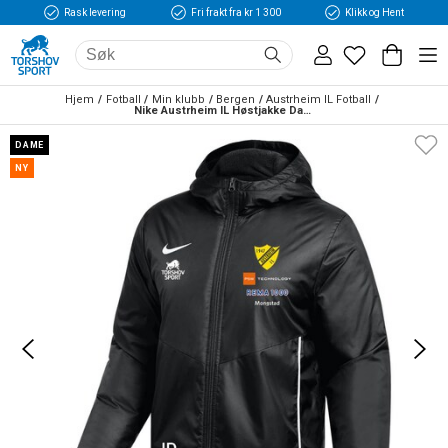
Rask levering
Fri frakt fra kr 1 300
Klikk og Hent
Hjem
Fotball
Min klubb
Bergen
Austrheim IL Fotball
Nike Austrheim IL Høstjakke Dame Sort 
DAME
NY