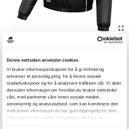
kr 1062
Nike
Austrheim IL Høstjakke
kr 1249
Dame Sort
Denne nettsiden anvender cookies
Nike Austrheim IL Høstjakke til dame er laget med Therma-FIT-
Vi bruker informasjonskapsler for å gi innhold og
teknologi som holder på kroppsvarmen og...
Les mer.
annonser et personlig preg, for å levere sosiale
Størrelsesguide
mediefunksjoner og for å analysere trafikken vår. Vi deler
Størrelse
dessuten informasjon om hvordan du bruker nettstedet
VELG
STØRRELSE
▾
vårt, med partnerne våre innen sosiale medier,
annonsering og analysearbeid, som kan kombinere den
Brystlogo
*
med annen informasjon du har gjort tilgjengelig for dem,
eller som de har samlet inn gjennom din bruk av
tjenestene deres.
Ryggtrykk gratis
*