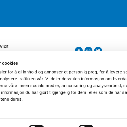
VICE
s
b
r cookies
tte
gelser
er for å gi innhold og annonser et personlig preg, for å levere s
Torshov Sport har over 90 års histor
klubbhandel. Torshov Sport har fir
nalysere trafikken vår. Vi deler dessuten informasjon om hvorda
vering
Drammen, Sandvika Storsenter og Fr
inger
nerne våre innen sosiale medier, annonsering og analysearbeid, 
stilte spørsmål
formasjon du har gjort tilgjengelig for dem, eller som de har sa
oven
stene deres.