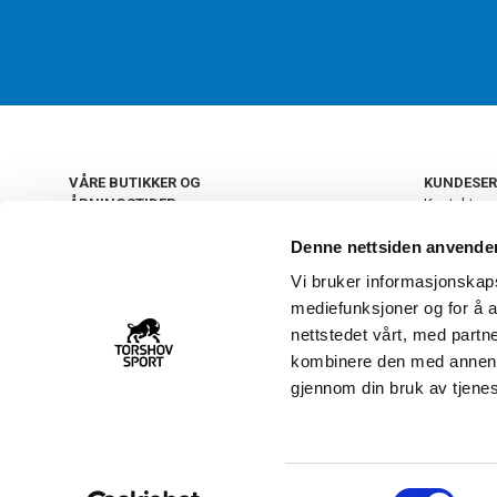
VÅRE BUTIKKER OG
KUNDESER
ÅPNINGSTIDER
Kontakt os
Kundeklub
+
OSLO
Denne nettsiden anvende
Retur og by
Salgsbetin
Vi bruker informasjonskapsl
+
Personvern
NORGE
mediefunksjoner og for å a
Frakt og le
Ledige still
nettstedet vårt, med part
FAQ - Ofte 
kombinere den med annen in
22 09 20 20
Åpenhetsl
gjennom din bruk av tjene
Vårt kundsenter holder
åpent man-fre 11-16
S