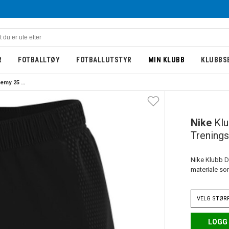
R
FOTBALLTØY
FOTBALLUTSTYR
MIN KLUBB
KLUBBS
Nike Klubb Dri-FIT Academy 25 Treningsshorts Barn Sort/Hvit
BARN
Nike
Klu
Trenings
Nike Klubb Dr
materiale so
VELG
STØR
LOGG 