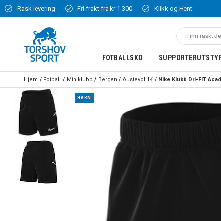
Rask levering
Fri frakt fra kr 1 300
Klikk og Hent
FOTBALLSKO
SUPPORTERUTSTY
Hjem
Fotball
Min klubb
Bergen
Austevoll IK
BARN