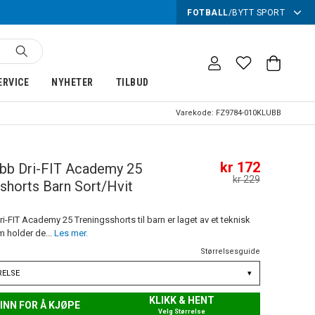
FOTBALL
/
BYTT SPORT
ERVICE
NYHETER
TILBUD
Varekode:
FZ9784-010KLUBB
kr 172
bb Dri-FIT Academy 25
kr 229
shorts Barn Sort/Hvit
i-FIT Academy 25 Treningsshorts til barn er laget av et teknisk
m holder de...
Les mer.
Størrelsesguide
RELSE
▾
KLIKK & HENT
INN FOR Å KJØPE
Velg Størrelse