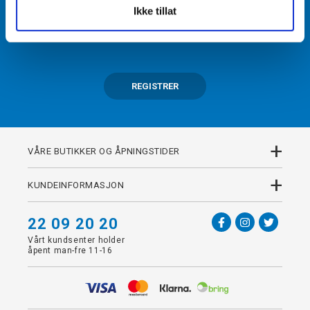
Ikke tillat
Få tilgang til unike fordeler i butikk og på nett som
medlem av kundeklubben Team Torshov.
REGISTRER
+
VÅRE BUTIKKER OG ÅPNINGSTIDER
+
KUNDEINFORMASJON
22 09 20 20
Vårt kundsenter holder
åpent man-fre 11-16