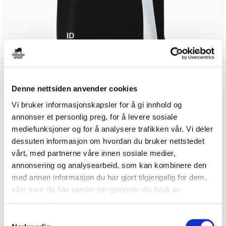
kr 246
Nike
Austevoll IK
kr 289
Denne nettsiden anvender cookies
Treningstrøye Sort/Hvit
Vi bruker informasjonskapsler for å gi innhold og
annonser et personlig preg, for å levere sosiale
Nike Dri-FIT Austevoll IK Treningstrøye er laget av et teknisk materiale
som holder deg tørr og komf...
Les mer.
mediefunksjoner og for å analysere trafikken vår. Vi deler
dessuten informasjon om hvordan du bruker nettstedet
Størrelsesguide
vårt, med partnerne våre innen sosiale medier,
Størrelse
annonsering og analysearbeid, som kan kombinere den
VELG
STØRRELSE
▾
med annen informasjon du har gjort tilgjengelig for dem,
Brystlogo
*
eller som de har samlet inn gjennom din bruk av
tjenestene deres.
S
Initialer