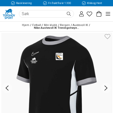
Rask levering
Fri frakt fra kr 1 300
Klikk og Hent
Hjem
Fotball
Min klubb
Bergen
Austevoll IK
Nike Austevoll IK Treningstrøye Sort/Hvit