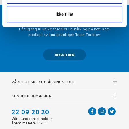
Ikke tillat
BLI MEDLEM
Få tilgang til unike fordeler i butikk og på nett som
medlem av kundeklubben Team Torshov.
REGISTRER
+
VÅRE BUTIKKER OG ÅPNINGSTIDER
+
KUNDEINFORMASJON
22 09 20 20
Vårt kundsenter holder
åpent man-fre 11-16