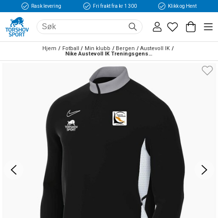
Rask levering
Fri frakt fra kr 1 300
Klikk og Hent
Hjem
Fotball
Min klubb
Bergen
Austevoll IK
Nike Austevoll IK Treningsgenser Sort/Hvit