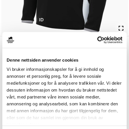
kr 450
Nike
Austevoll IK
kr 529
Treningsgenser Sort/Hvit
Denne nettsiden anvender cookies
Nike Dri-FIT Austevoll IK Treningsgenser er laget av et teknisk materiale
Vi bruker informasjonskapsler for å gi innhold og
som holder deg tørr og kom...
Les mer.
annonser et personlig preg, for å levere sosiale
Størrelsesguide
mediefunksjoner og for å analysere trafikken vår. Vi deler
Størrelse
dessuten informasjon om hvordan du bruker nettstedet
VELG
STØRRELSE
▾
vårt, med partnerne våre innen sosiale medier,
annonsering og analysearbeid, som kan kombinere den
Brystlogo
*
med annen informasjon du har gjort tilgjengelig for dem,
eller som de har samlet inn gjennom din bruk av
tjenestene deres.
Ryggtrykk gratis
*