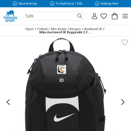
Rask levering
Fri frakt fra kr 1 300
Klikk og Hent
Hjem
Fotball
Min klubb
Bergen
Austevoll IK
Nike Austevoll IK Ryggsekk 2.3 Sort