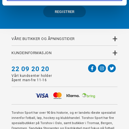
REGISTRER
+
VÅRE BUTIKKER OG ÅPNINGSTIDER
+
KUNDEINFORMASJON
22 09 20 20
Vårt kundsenter holder
åpent man-fre 11-16
Torshov Sport har over 90 års historie, og er landets råeste spesialist
innenfor fotball, løp, hockey og klubbhandel. Torshov Sport har fire
spesialbutikker på Torshov i Oslo, samt butikker i Tromsø, Bergen,
Drammen, Sandvika Storsenter og Fredrikstad med fokus på fotball,