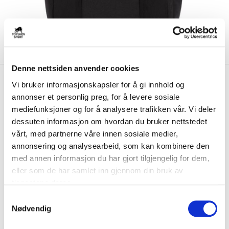
Denne nettsiden anvender cookies
kr 467
Nike
Austevoll IK Ryggsekk
Vi bruker informasjonskapsler for å gi innhold og
kr 549
2.3 Sort
annonser et personlig preg, for å levere sosiale
mediefunksjoner og for å analysere trafikken vår. Vi deler
Nike Austevoll IK Ryggsekk er laget av slitesterk polyester. Sekken har
dessuten informasjon om hvordan du bruker nettstedet
justerbare reimer, og flere ...
Les mer.
vårt, med partnerne våre innen sosiale medier,
annonsering og analysearbeid, som kan kombinere den
Størrelse
med annen informasjon du har gjort tilgjengelig for dem,
ONE SIZE
BESTILLINGSVARE
eller som de har samlet inn gjennom din bruk av
Brystlogo
*
tjenestene deres.
S
Nødvendig
a
Initialer
m