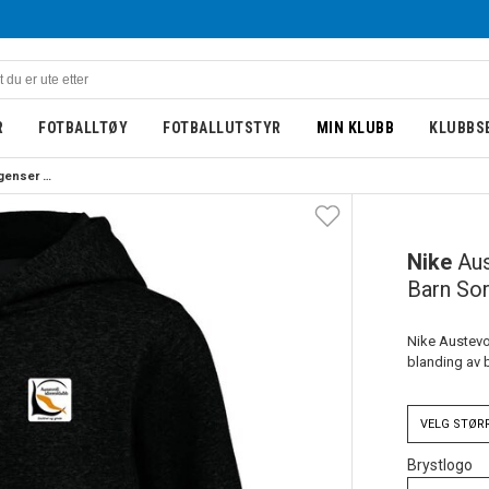
R
FOTBALLTØY
FOTBALLUTSTYR
MIN KLUBB
KLUBBS
Nike Austevoll IK Hettegenser Barn Sort 
BARN
NY
Nike
Aus
Barn Sor
Nike Austevol
blanding av 
VELG
STØR
Brystlogo