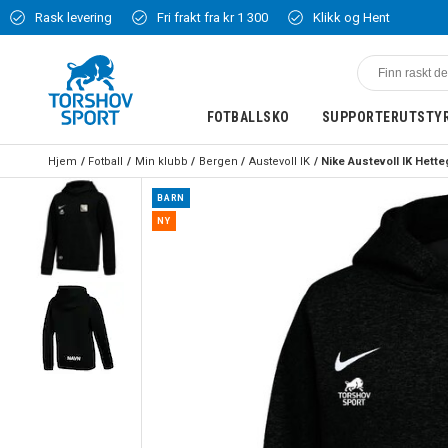
Rask levering
Fri frakt fra kr 1 300
Klikk og Hent
FOTBALLSKO
SUPPORTERUTSTY
Hjem
Fotball
Min klubb
Bergen
Austevoll IK
BARN
NY