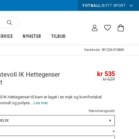
FOTBALL
/
BYTT SPORT
ERVICE
NYHETER
TILBUD
Varekode:
IB1226-010AIK
kr 535
tevoll IK Hettegenser
kr 629
t
l IK Hettegenser til barn er laget i en myk og komfortabel
bomull og polyes...
Les mer.
Størrelsesguide
RELSE
▾
*