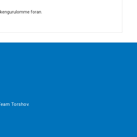
tor kengurulomme foran.
 Team Torshov.