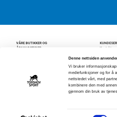
VÅRE BUTIKKER OG
KUNDESER
ÅPNINGSTIDER
Kontakt os
Kundeklub
+
OSLO
Denne nettsiden anvende
Retur og by
Salgsbetin
Vi bruker informasjonskapsl
+
Personvern
NORGE
mediefunksjoner og for å a
Frakt og le
Ledige still
nettstedet vårt, med part
FAQ - Ofte 
kombinere den med annen in
22 09 20 20
Åpenhetsl
gjennom din bruk av tjene
Vårt kundsenter holder
åpent man-fre 11-16
S