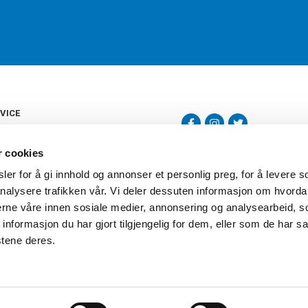
VICE
s
b
r cookies
tte
gelser
er for å gi innhold og annonser et personlig preg, for å levere s
Torshov Sport har over 90 års histor
klubbhandel. Torshov Sport har fir
nalysere trafikken vår. Vi deler dessuten informasjon om hvorda
vering
Drammen, Sandvika Storsenter og Fr
inger
nerne våre innen sosiale medier, annonsering og analysearbeid, 
stilte spørsmål
formasjon du har gjort tilgjengelig for dem, eller som de har sa
oven
stene deres.