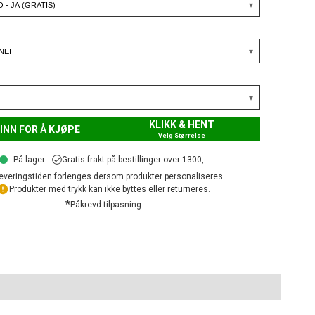
KLIKK & HENT
INN FOR Å KJØPE
Velg Størrelse
På lager
Gratis frakt på bestillinger over 1300,-.
everingstiden forlenges dersom produkter personaliseres.
Produkter med trykk kan ikke byttes eller returneres.
*
Påkrevd tilpasning