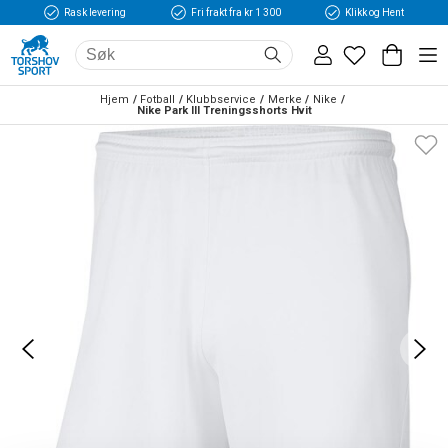
Rask levering
Fri frakt fra kr 1 300
Klikk og Hent
Hjem
Fotball
Klubbservice
Merke
Nike
Nike Park III Treningsshorts Hvit