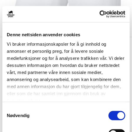
Denne nettsiden anvender cookies
Vi bruker informasjonskapsler for å gi innhold og
kr 199
Nike
Park III Treningsshorts
annonser et personlig preg, for å levere sosiale
Hvit
mediefunksjoner og for å analysere trafikken vår. Vi deler
dessuten informasjon om hvordan du bruker nettstedet
Nike Park III treningsshorts er laget av polyester med Dri-FIT-teknologi,
vårt, med partnerne våre innen sosiale medier,
som holder deg tørr og kom...
Les mer.
annonsering og analysearbeid, som kan kombinere den
FARGE
med annen informasjon du har gjort tilgjengelig for dem,
eller som de har samlet inn gjennom din bruk av
tjenestene deres.
S
Nødvendig
a
m
Størrelse
t