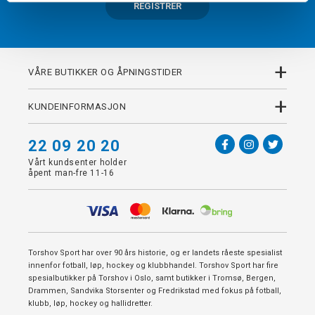
REGISTRER
+
VÅRE BUTIKKER OG ÅPNINGSTIDER
+
KUNDEINFORMASJON
22 09 20 20
Vårt kundsenter holder
åpent man-fre 11-16
Torshov Sport har over 90 års historie, og er landets råeste spesialist
innenfor fotball, løp, hockey og klubbhandel. Torshov Sport har fire
spesialbutikker på Torshov i Oslo, samt butikker i Tromsø, Bergen,
Drammen, Sandvika Storsenter og Fredrikstad med fokus på fotball,
klubb, løp, hockey og hallidretter.