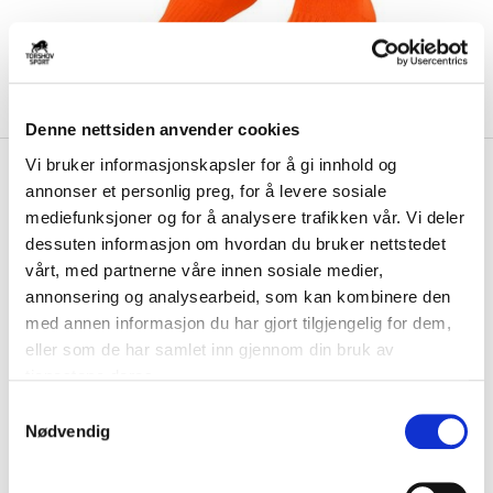
Denne nettsiden anvender cookies
Vi bruker informasjonskapsler for å gi innhold og
kr 119
Nike
Classic II
annonser et personlig preg, for å levere sosiale
Fotballstrømper Oransje
mediefunksjoner og for å analysere trafikken vår. Vi deler
dessuten informasjon om hvordan du bruker nettstedet
Nike Classic II Fotballstrømper med teknisk Dri-FIT-materiale holder
vårt, med partnerne våre innen sosiale medier,
deg tørr og komfortabel under t...
Les mer.
annonsering og analysearbeid, som kan kombinere den
FARGE
med annen informasjon du har gjort tilgjengelig for dem,
eller som de har samlet inn gjennom din bruk av
tjenestene deres.
S
Nødvendig
a
m
Størrelse
t