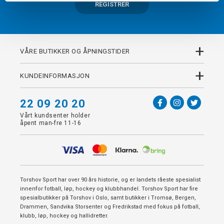
REGISTRER
+
VÅRE BUTIKKER OG ÅPNINGSTIDER
+
KUNDEINFORMASJON
22 09 20 20
Vårt kundsenter holder
åpent man-fre 11-16
Torshov Sport har over 90 års historie, og er landets råeste spesialist
innenfor fotball, løp, hockey og klubbhandel. Torshov Sport har fire
spesialbutikker på Torshov i Oslo, samt butikker i Tromsø, Bergen,
Drammen, Sandvika Storsenter og Fredrikstad med fokus på fotball,
klubb, løp, hockey og hallidretter.