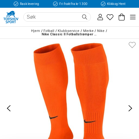
Rask levering
Fri frakt fra kr 1 300
Klikk og Hent
Hjem
Fotball
Klubbservice
Merke
Nike
Nike Classic II Fotballstrømper Oransje