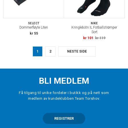
SELECT
NIKE
Dommerfløyte Liten
Kringlebotn IL Fotballstrømper
Sort
kr 55
kr 101
kr 119
1
2
NESTE SIDE
BLI MEDLEM
Få tilgang til unike fordeler i butikk og på nett som
medlem av kundeklubben Team Torshov.
REGISTRER