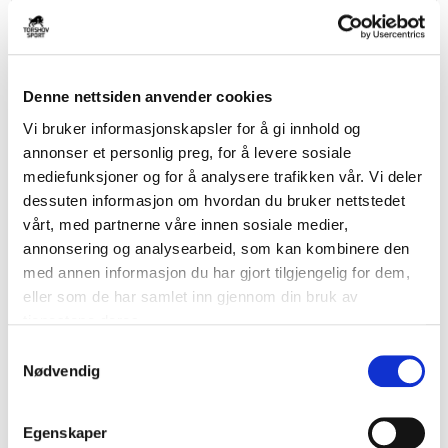
Denne nettsiden anvender cookies
Vi bruker informasjonskapsler for å gi innhold og
-
50
%
annonser et personlig preg, for å levere sosiale
NIKE
NIKE
mediefunksjoner og for å analysere trafikken vår. Vi deler
FPN Vinterjakke Sort
Langermet Dommerdrakt II Rosa
dessuten informasjon om hvordan du bruker nettstedet
kr 1519
kr 1899
kr 375
kr 749
vårt, med partnerne våre innen sosiale medier,
annonsering og analysearbeid, som kan kombinere den
med annen informasjon du har gjort tilgjengelig for dem,
eller som de har samlet inn gjennom din bruk av
tjenestene deres.
S
Nødvendig
a
m
t
-
50
%
-
50
%
Egenskaper
y