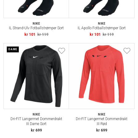
NIKE
NIKE
IL Strand-Ulv Fotballstrømper Sort
IL Apollo Fotballstrømper Sort
kr 101
kr 119
kr 101
kr 119
DAME
NIKE
NIKE
Dri-FIT Langermet Dommerdrakt
Dri-FIT Langermet Dommerdrakt
III Dame Sort
III Rød
kr 699
kr 699