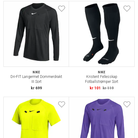
NIKE
NIKE
Dri-FIT Langermet Dommerdrakt
Kristent Fellesskap
III Sort
Fotballstrømper Sort
kr 699
kr 101
kr 119