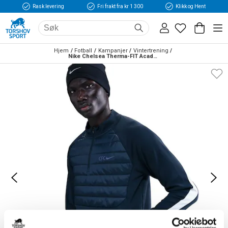
Rask levering
Fri frakt fra kr 1 300
Klikk og Hent
Hjem
Fotball
Kampanjer
Vintertrening
Nike Chelsea Therma-FIT Academy Treningsgenser Winter Warrior Marine