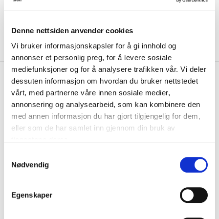
Denne nettsiden anvender cookies
Vi bruker informasjonskapsler for å gi innhold og
annonser et personlig preg, for å levere sosiale
mediefunksjoner og for å analysere trafikken vår. Vi deler
kr 400
Nike
Chelsea Therma-FIT
dessuten informasjon om hvordan du bruker nettstedet
kr 799
Academy Treningsgenser
vårt, med partnerne våre innen sosiale medier,
-
50
%
Winter Warrior Marine
annonsering og analysearbeid, som kan kombinere den
med annen informasjon du har gjort tilgjengelig for dem,
Bare fordi sesongen slutter, betyr ikke det at treningen din må. Denne
eller som de har samlet inn gjennom din bruk av
termiske treningsgenseren har...
Les mer.
tjenestene deres.
Størrelsesguide
S
Størrelse
Nødvendig
a
VELG
STØRRELSE
▾
m
t
KLIKK & HENT
Egenskaper
LEGG I HANDLEKURV
Velg Størrelse
y
k