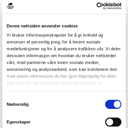
Denne nettsiden anvender cookies
Vi bruker informasjonskapsler for å gi innhold og
annonser et personlig preg, for å levere sosiale
kr 449
Liiteguard
Pro-Tech Merinoull
mediefunksjoner og for å analysere trafikken vår. Vi deler
Sock Sort
dessuten informasjon om hvordan du bruker nettstedet
vårt, med partnerne våre innen sosiale medier,
Pro-Tech Sock fra Liiteguard gir maksimal støtte og komfort rundt
annonsering og analysearbeid, som kan kombinere den
ankelen og akillesenen. Såle med s...
Les mer.
med annen informasjon du har gjort tilgjengelig for dem,
FARGE
eller som de har samlet inn gjennom din bruk av
tjenestene deres.
S
Nødvendig
a
Størrelse
m
VELG
STØRRELSE
▾
t
Egenskaper
y