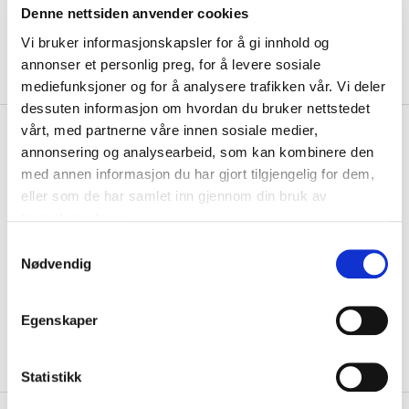
Denne nettsiden anvender cookies
Vi bruker informasjonskapsler for å gi innhold og
annonser et personlig preg, for å levere sosiale
mediefunksjoner og for å analysere trafikken vår. Vi deler
dessuten informasjon om hvordan du bruker nettstedet
kr 2000
vårt, med partnerne våre innen sosiale medier,
Torshov Sport
Gavekort 2000
annonsering og analysearbeid, som kan kombinere den
kr
med annen informasjon du har gjort tilgjengelig for dem,
eller som de har samlet inn gjennom din bruk av
Ved kjøp av dette produktet vil du motta et digitalt gavekort på e-post
tjenestene deres.
som kan benyttes på nett og ...
Les mer.
S
Størrelse
Nødvendig
a
2000 KR
PÅ LAGER
m
t
LEGG I HANDLEKURV
Egenskaper
y
k
På lager
Gratis frakt på bestillinger over 1300,-.
k
Statistikk
e