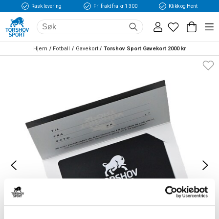
Rask levering
Fri frakt fra kr 1 300
Klikk og Hent
Hjem
Fotball
Gavekort
Torshov Sport Gavekort 2000 kr