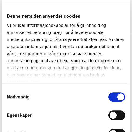
Denne nettsiden anvender cookies
Vi bruker informasjonskapsler for å gi innhold og
annonser et personlig preg, for å levere sosiale
mediefunksjoner og for å analysere trafikken vår. Vi deler
kr 849
Select
Pop Up Mål 2pk
dessuten informasjon om hvordan du bruker nettstedet
vårt, med partnerne våre innen sosiale medier,
Select Pop Up Mål kommer i 2-pakning....
Les mer.
annonsering og analysearbeid, som kan kombinere den
PS! Dette produktet er for stort til å bli sendt med Helthjem, og vil derfor
med annen informasjon du har gjort tilgjengelig for dem,
leveres til nærmeste utleveringssted. 79 kr i fraktkostnad må påberegnes.
eller som de har samlet inn gjennom din bruk av
tjenestene deres.
S
Størrelse
Nødvendig
a
110 CM X 80 CM
PÅ LAGER
m
t
LEGG I HANDLEKURV
KLIKK & HENT
Egenskaper
y
k
På lager
Gratis frakt på bestillinger over 1300,-.