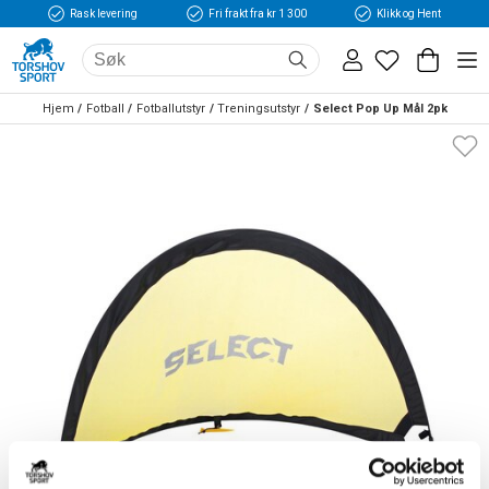
Rask levering
Fri frakt fra kr 1 300
Klikk og Hent
Hjem
Fotball
Fotballutstyr
Treningsutstyr
Select Pop Up Mål 2pk