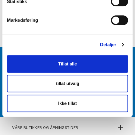
k
Statistikk
e
+
PRODUKTBESKRIVELSE
v
Markedsføring
a
+
DETALJER
l
g
Detaljer
BLI MEDLEM
Tillat alle
Få tilgang til unike fordeler i butikk og på nett som
medlem av kundeklubben Team Torshov.
tillat utvalg
REGISTRER
Ikke tillat
+
VÅRE BUTIKKER OG ÅPNINGSTIDER