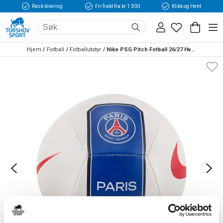
Rask levering
Fri frakt fra kr 1 300
Klikk og Hent
Hjem
Fotball
Fotballutstyr
Nike PSG Pitch Fotball 26/27 Hvit/Blå/Rød