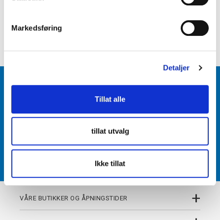
e
+
PRODUKTBESKRIVELSE
v
Markedsføring
a
+
DETALJER
l
g
Detaljer
BLI MEDLEM
Tillat alle
Få tilgang til unike fordeler i butikk og på nett som
medlem av kundeklubben Team Torshov.
tillat utvalg
REGISTRER
Ikke tillat
+
VÅRE BUTIKKER OG ÅPNINGSTIDER