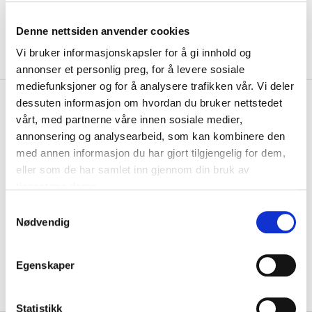
Denne nettsiden anvender cookies
Vi bruker informasjonskapsler for å gi innhold og
annonser et personlig preg, for å levere sosiale
mediefunksjoner og for å analysere trafikken vår. Vi deler
kr 279
Nike
PSG Pitch Fotball 26/27
dessuten informasjon om hvordan du bruker nettstedet
Hvit/Blå/Rød
vårt, med partnerne våre innen sosiale medier,
annonsering og analysearbeid, som kan kombinere den
med annen informasjon du har gjort tilgjengelig for dem,
Nike PSG Pitch fotball for 2026/27-sesongen har et glatt og slitesterkt
design. God ball til trening...
Les mer.
eller som de har samlet inn gjennom din bruk av
tjenestene deres.
Størrelsesguide
Størrelse
S
Nødvendig
a
5
PÅ LAGER
m
LEGG I HANDLEKURV
KLIKK & HENT
t
Egenskaper
y
På lager
Gratis frakt på bestillinger over 1300,-.
k
k
Statistikk