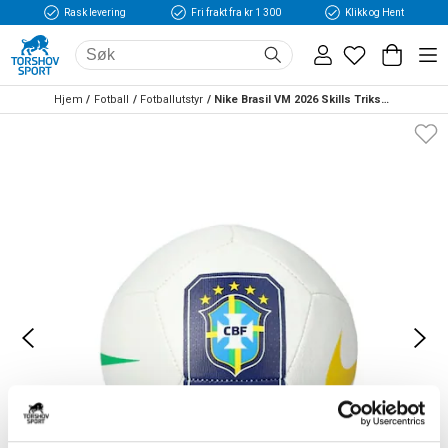
Rask levering
Fri frakt fra kr 1 300
Klikk og Hent
Hjem
Fotball
Fotballutstyr
Nike Brasil VM 2026 Skills Trikseball Hvit/Blå