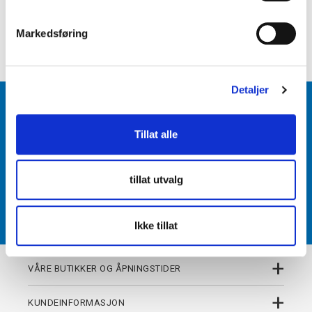
e
+
PRODUKTBESKRIVELSE
v
Markedsføring
+
DETALJER
a
l
g
Detaljer
BLI MEDLEM
Tillat alle
Få tilgang til unike fordeler i butikk og på nett som
medlem av kundeklubben Team Torshov.
tillat utvalg
REGISTRER
Ikke tillat
+
VÅRE BUTIKKER OG ÅPNINGSTIDER
+
KUNDEINFORMASJON