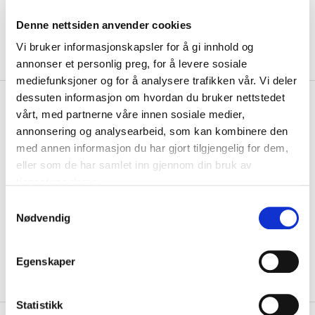
Denne nettsiden anvender cookies
Vi bruker informasjonskapsler for å gi innhold og
annonser et personlig preg, for å levere sosiale
mediefunksjoner og for å analysere trafikken vår. Vi deler
dessuten informasjon om hvordan du bruker nettstedet
kr 219
Nike
Brasil VM 2026 Skills
vårt, med partnerne våre innen sosiale medier,
Trikseball Hvit/Blå
annonsering og analysearbeid, som kan kombinere den
med annen informasjon du har gjort tilgjengelig for dem,
Ta spillet ditt til neste nivå med denne Brasil VM 2026 Skills trikseballen
eller som de har samlet inn gjennom din bruk av
fra Nike. Den er mindre ...
Les mer.
tjenestene deres.
Størrelse
S
1
PÅ LAGER
Nødvendig
a
m
LEGG I HANDLEKURV
KLIKK & HENT
t
Egenskaper
y
På lager
Gratis frakt på bestillinger over 1300,-.
k
k
Statistikk