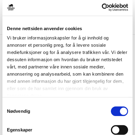
Denne nettsiden anvender cookies
Vi bruker informasjonskapsler for å gi innhold og
kr 499
Nike
Mercurial Lite Superlock
annonser et personlig preg, for å levere sosiale
Leggskinn Scary Good
mediefunksjoner og for å analysere trafikken vår. Vi deler
dessuten informasjon om hvordan du bruker nettstedet
Med Nike Mercurial Lite Superlock Leggskinn slipper du å bli distrahert
vårt, med partnerne våre innen sosiale medier,
under kamp ved at skinnene s...
Les mer.
annonsering og analysearbeid, som kan kombinere den
med annen informasjon du har gjort tilgjengelig for dem,
FARGE
eller som de har samlet inn gjennom din bruk av
tjenestene deres.
S
Nødvendig
a
Størrelsesguide
Størrelse
m
t
VELG
STØRRELSE
▾
Egenskaper
y