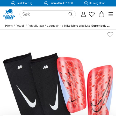
Rask levering
Fri frakt fra kr 1 300
Klikk og Hent
Hjem
Fotball
Fotballutstyr
Leggskinn
Nike Mercurial Lite Superlock Leggskinn Scary Good