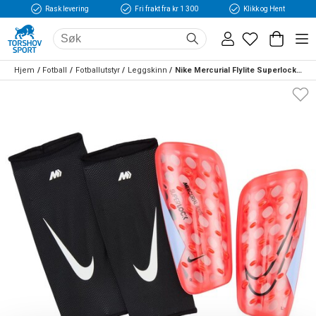
Rask levering
Fri frakt fra kr 1 300
Klikk og Hent
Hjem
Fotball
Fotballutstyr
Leggskinn
Nike Mercurial Flylite Superlock Leggskinn Scary Good