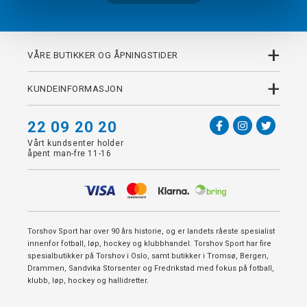
+
VÅRE BUTIKKER OG ÅPNINGSTIDER
+
KUNDEINFORMASJON
22 09 20 20
Vårt kundsenter holder
åpent man-fre 11-16
Torshov Sport har over 90 års historie, og er landets råeste spesialist
innenfor fotball, løp, hockey og klubbhandel. Torshov Sport har fire
spesialbutikker på Torshov i Oslo, samt butikker i Tromsø, Bergen,
Drammen, Sandvika Storsenter og Fredrikstad med fokus på fotball,
klubb, løp, hockey og hallidretter.