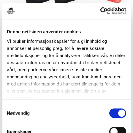
Denne nettsiden anvender cookies
Vi bruker informasjonskapsler for å gi innhold og
kr 699
Nike
Mercurial Flylite
annonser et personlig preg, for å levere sosiale
Superlock Leggskinn Scary
mediefunksjoner og for å analysere trafikken vår. Vi deler
Good
dessuten informasjon om hvordan du bruker nettstedet
vårt, med partnerne våre innen sosiale medier,
Med Nike Mercurial Flylite Superlock Leggskinn slipper du å bli
annonsering og analysearbeid, som kan kombinere den
distrahert under kamp ved at skinnen...
Les mer.
med annen informasjon du har gjort tilgjengelig for dem,
FARGE
eller som de har samlet inn gjennom din bruk av
tjenestene deres.
S
Nødvendig
a
Størrelsesguide
m
Størrelse
t
Egenskaper
VELG
STØRRELSE
▾