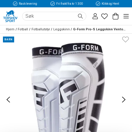
Rask levering
Fri frakt fra kr 1 300
Klikk og Hent
Hjem
Fotball
Fotballutstyr
Leggskinn
G-Form Pro-S Leggskinn Vento Barn Hvit
BARN