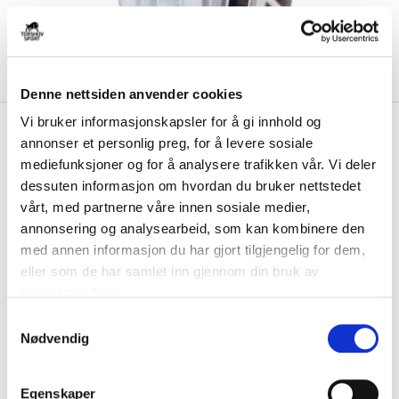
Denne nettsiden anvender cookies
Vi bruker informasjonskapsler for å gi innhold og
kr 749
G-Form
Pro-S Leggskinn
annonser et personlig preg, for å levere sosiale
Vento Barn Hvit
mediefunksjoner og for å analysere trafikken vår. Vi deler
dessuten informasjon om hvordan du bruker nettstedet
G-Form Pro-S Vento er en tettsittende leggskinn-type som er
vårt, med partnerne våre innen sosiale medier,
superkomfortable, lette, små og best av ...
Les mer.
annonsering og analysearbeid, som kan kombinere den
FARGE
med annen informasjon du har gjort tilgjengelig for dem,
eller som de har samlet inn gjennom din bruk av
tjenestene deres.
S
Størrelsesguide
Nødvendig
a
Størrelse
m
VELG
STØRRELSE
▾
t
Egenskaper