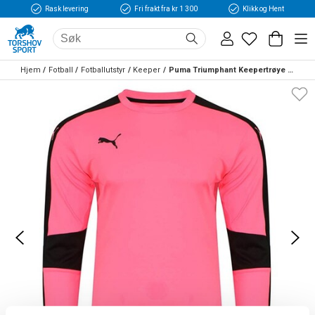
Rask levering
Fri frakt fra kr 1 300
Klikk og Hent
Hjem
Fotball
Fotballutstyr
Keeper
Puma Triumphant Keepertrøye Voksen/Barn