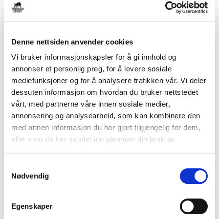
Denne nettsiden anvender cookies
Vi bruker informasjonskapsler for å gi innhold og
annonser et personlig preg, for å levere sosiale
kr 400
Puma
Triumphant Keepertrøye
mediefunksjoner og for å analysere trafikken vår. Vi deler
Voksen/Barn
dessuten informasjon om hvordan du bruker nettstedet
vårt, med partnerne våre innen sosiale medier,
Puma Triumphant Keepertrøye er til både barn og voksne. Trøya er
annonsering og analysearbeid, som kan kombinere den
laget av et lett og slitesterkt mat...
Les mer.
med annen informasjon du har gjort tilgjengelig for dem,
FARGE
eller som de har samlet inn gjennom din bruk av
tjenestene deres.
S
Nødvendig
a
Størrelse
m
VELG
STØRRELSE
▾
t
Egenskaper
y
LEGG I HANDLEKURV