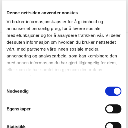
Denne nettsiden anvender cookies
Vi bruker informasjonskapsler for å gi innhold og
annonser et personlig preg, for å levere sosiale
mediefunksjoner og for å analysere trafikken vår. Vi deler
kr 550
Hummel
Basic Keepertrøye
dessuten informasjon om hvordan du bruker nettstedet
Gul
vårt, med partnerne våre innen sosiale medier,
annonsering og analysearbeid, som kan kombinere den
med annen informasjon du har gjort tilgjengelig for dem,
Hummel Basic Keepertrøye. Trøya har elastiske ermer som sitter tett
inntil håndleddet. Laget av synt...
Les mer.
eller som de har samlet inn gjennom din bruk av
tjenestene deres.
Størrelsesguide
Størrelse
S
Nødvendig
a
VELG
STØRRELSE
▾
m
LEGG I HANDLEKURV
t
Egenskaper
y
På lager
Gratis frakt på bestillinger over 1300,-.
k
k
Statistikk