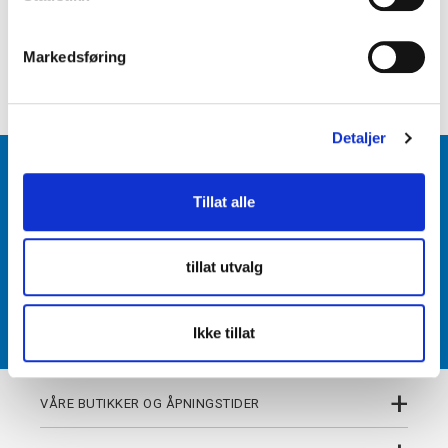
e
+
PRODUKTBESKRIVELSE
v
Markedsføring
a
+
DETALJER
l
g
Detaljer
BLI MEDLEM
Tillat alle
Få tilgang til unike fordeler i butikk og på nett som
medlem av kundeklubben Team Torshov.
tillat utvalg
REGISTRER
Ikke tillat
+
VÅRE BUTIKKER OG ÅPNINGSTIDER