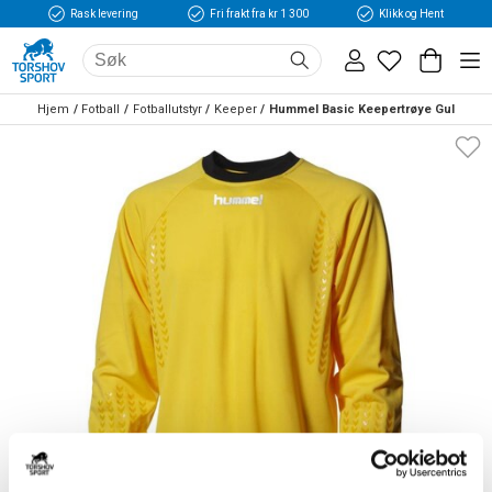
Rask levering
Fri frakt fra kr 1 300
Klikk og Hent
Hjem
Fotball
Fotballutstyr
Keeper
Hummel Basic Keepertrøye Gul