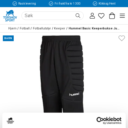
Rask levering
Fri frakt fra kr 1 300
Klikk og Hent
Hjem
Fotball
Fotballutstyr
Keeper
Hummel Basic Keeperbukse Junior
BARN