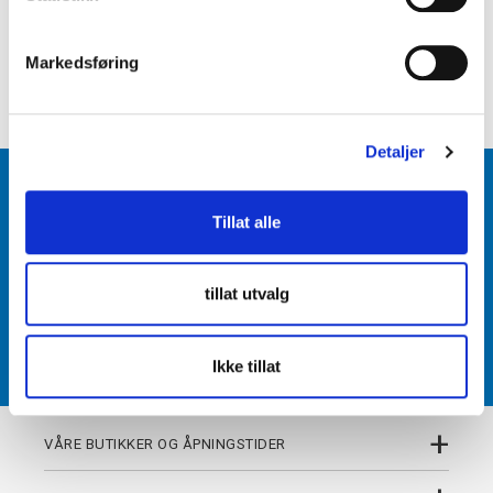
e
+
PRODUKTBESKRIVELSE
v
Markedsføring
a
+
DETALJER
l
g
Detaljer
BLI MEDLEM
Tillat alle
Få tilgang til unike fordeler i butikk og på nett som
medlem av kundeklubben Team Torshov.
tillat utvalg
REGISTRER
Ikke tillat
+
VÅRE BUTIKKER OG ÅPNINGSTIDER