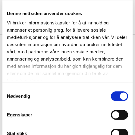
Denne nettsiden anvender cookies
Vi bruker informasjonskapsler for å gi innhold og
annonser et personlig preg, for å levere sosiale
mediefunksjoner og for å analysere trafikken vår. Vi deler
kr 599
Hummel
Basic Keeperbukse
dessuten informasjon om hvordan du bruker nettstedet
Junior
vårt, med partnerne våre innen sosiale medier,
annonsering og analysearbeid, som kan kombinere den
med annen informasjon du har gjort tilgjengelig for dem,
Keeperbukse for barn som er sydd slik at man kan bevege seg mest
mulig naturlig. Beskyttelse på begg...
Les mer.
eller som de har samlet inn gjennom din bruk av
tjenestene deres.
Størrelsesguide
Størrelse
S
Nødvendig
a
VELG
STØRRELSE
▾
m
LEGG I HANDLEKURV
t
Egenskaper
y
På lager
Gratis frakt på bestillinger over 1300,-.
k
k
Statistikk