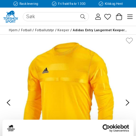
Rask levering
Fri frakt fra kr 1 300
Klikk og Hent
Hjem
Fotball
Fotballutstyr
Keeper
Adidas Entry Langermet Keeperdrakt Gul