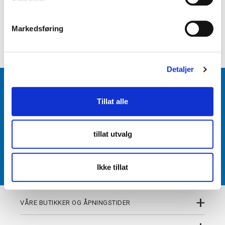
e
+
PRODUKTBESKRIVELSE
v
Markedsføring
a
+
DETALJER
l
g
Detaljer
BLI MEDLEM
Tillat alle
Få tilgang til unike fordeler i butikk og på nett som
medlem av kundeklubben Team Torshov.
tillat utvalg
REGISTRER
Ikke tillat
+
VÅRE BUTIKKER OG ÅPNINGSTIDER