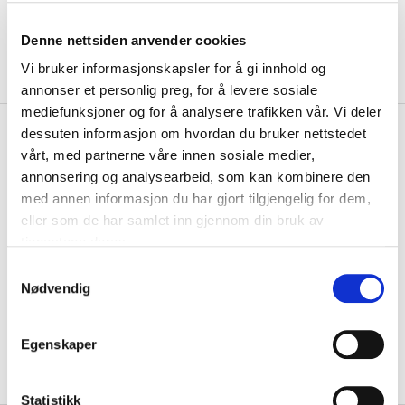
Denne nettsiden anvender cookies
Vi bruker informasjonskapsler for å gi innhold og
annonser et personlig preg, for å levere sosiale
mediefunksjoner og for å analysere trafikken vår. Vi deler
kr 199
Adidas
Entry Langermet
dessuten informasjon om hvordan du bruker nettstedet
kr 370
Keeperdrakt Gul
vårt, med partnerne våre innen sosiale medier,
-
46
%
annonsering og analysearbeid, som kan kombinere den
med annen informasjon du har gjort tilgjengelig for dem,
Adidas Tiro Langermet Keeperdrakt er laget av AeroReady materiale,
som holder deg tørr og komfortabe...
Les mer.
eller som de har samlet inn gjennom din bruk av
tjenestene deres.
Størrelsesguide
Størrelse
S
Nødvendig
a
VELG
STØRRELSE
▾
m
LEGG I HANDLEKURV
t
Egenskaper
y
På lager
Gratis frakt på bestillinger over 1300,-.
k
k
Statistikk