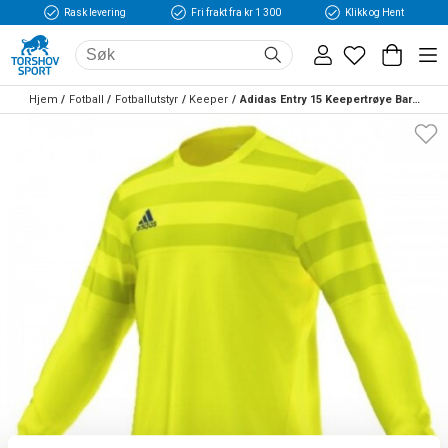
Rask levering
Fri frakt fra kr 1 300
Klikk og Hent
Hjem
Fotball
Fotballutstyr
Keeper
Adidas Entry 15 Keepertrøye Barn/Senior Volt