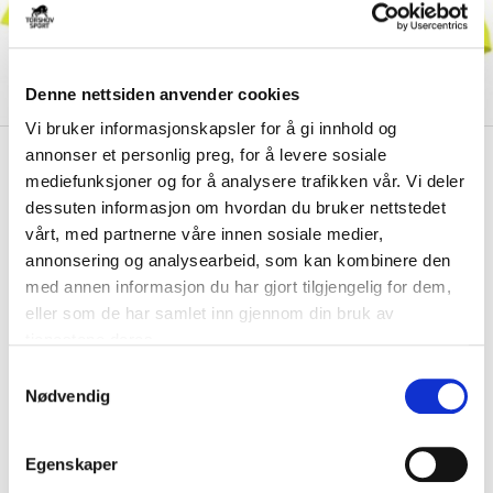
Denne nettsiden anvender cookies
Vi bruker informasjonskapsler for å gi innhold og
annonser et personlig preg, for å levere sosiale
kr 199
Adidas
Entry 15 Keepertrøye
kr 370
mediefunksjoner og for å analysere trafikken vår. Vi deler
Barn/Senior Volt
-
46
%
dessuten informasjon om hvordan du bruker nettstedet
vårt, med partnerne våre innen sosiale medier,
adidas Entry 15 Keeperdrakt i gul og marineblå farge. Produsert i mykt
annonsering og analysearbeid, som kan kombinere den
og lett ClimaLite-materiale. ...
Les mer.
med annen informasjon du har gjort tilgjengelig for dem,
FARGE
eller som de har samlet inn gjennom din bruk av
tjenestene deres.
S
Nødvendig
a
Størrelse
m
VELG
STØRRELSE
▾
t
Egenskaper
y
LEGG I HANDLEKURV