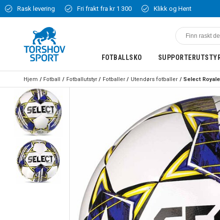
Rask levering
Fri frakt fra kr 1 300
Klikk og Hent
FOTBALLSKO
SUPPORTERUTSTY
Hjem
Fotball
Fotballutstyr
Fotballer
Utendørs fotballer