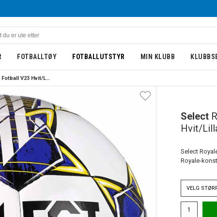
R
FOTBALLTØY
FOTBALLUTSTYR
MIN KLUBB
KLUBBS
Select Royale Fotball V23 Hvit/Lilla
Select
R
Hvit/Lill
Select Royal
Royale-konst
VELG
STØR