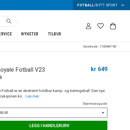
FOTBALL
/
BYTT SPORT
ERVICE
NYHETER
TILBUD
Varekode:
110048-190
kr 649
oyale Fotball V23
a
e Fotball er en ekstremt holdbar kamp- og treningsball. Den nye
ruksjonen ko...
Les mer.
Størrelsesguide
RELSE
▾
LEGG I HANDLEKURV