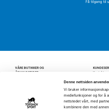
Få tilgang ti
VÅRE BUTIKKER OG
KUNDESER
ÅPNINGSTIDER
Kontakt os
Kundeklub
+
OSLO
Denne nettsiden anvende
Retur og by
Salgsbetin
Vi bruker informasjonskapsl
+
Personvern
NORGE
mediefunksjoner og for å a
Frakt og le
Ledige still
nettstedet vårt, med part
FAQ - Ofte 
kombinere den med annen in