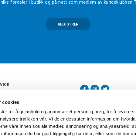
l unike fordeler i butikk og på nett som medlem av kundeklubben
REGISTRER
VICE
s
b
r cookies
tte
gelser
er for å gi innhold og annonser et personlig preg, for å levere s
Torshov Sport har over 90 års histor
klubbhandel. Torshov Sport har fir
nalysere trafikken vår. Vi deler dessuten informasjon om hvorda
vering
Drammen, Sandvika Storsenter og Fr
inger
nerne våre innen sosiale medier, annonsering og analysearbeid, 
stilte spørsmål
formasjon du har gjort tilgjengelig for dem, eller som de har sa