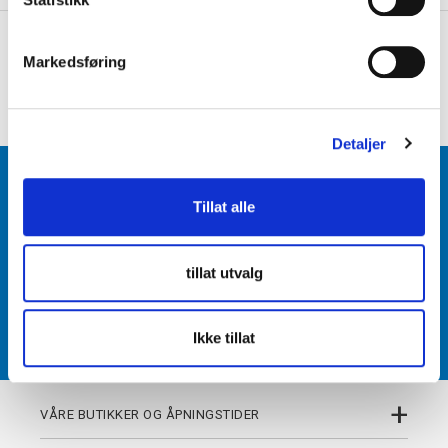
e
+
PRODUKTBESKRIVELSE
v
Markedsføring
a
+
DETALJER
l
g
Detaljer
BLI MEDLEM
Tillat alle
Få tilgang til unike fordeler i butikk og på nett som
medlem av kundeklubben Team Torshov.
tillat utvalg
REGISTRER
Ikke tillat
+
VÅRE BUTIKKER OG ÅPNINGSTIDER