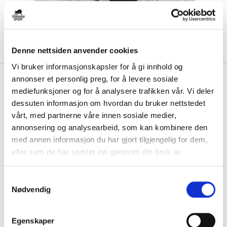
Denne nettsiden anvender cookies
Vi bruker informasjonskapsler for å gi innhold og
kr 289
Nike
Academy Fotball 25/26
annonser et personlig preg, for å levere sosiale
mediefunksjoner og for å analysere trafikken vår. Vi deler
Hvit/Rød
dessuten informasjon om hvordan du bruker nettstedet
vårt, med partnerne våre innen sosiale medier,
Nike Academy Fotball fra Nike er en god og populær treningsball med
riller som er designet for at ba...
Les mer.
annonsering og analysearbeid, som kan kombinere den
med annen informasjon du har gjort tilgjengelig for dem,
FARGE
eller som de har samlet inn gjennom din bruk av
tjenestene deres.
S
Nødvendig
a
Størrelsesguide
m
Størrelse
t
VELG
STØRRELSE
▾
Egenskaper