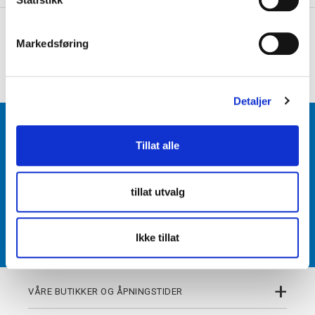
e
+
PRODUKTBESKRIVELSE
v
Markedsføring
a
+
DETALJER
l
g
Detaljer
BLI MEDLEM
Tillat alle
Få tilgang til unike fordeler i butikk og på nett som
medlem av kundeklubben Team Torshov.
tillat utvalg
REGISTRER
Ikke tillat
+
VÅRE BUTIKKER OG ÅPNINGSTIDER