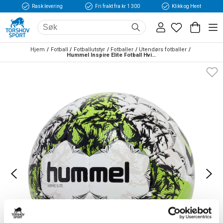
Rask levering
Fri frakt fra kr 1 300
Klikk og Hent
Hjem
Fotball
Fotballutstyr
Fotballer
Utendørs fotballer
Hummel Inspire Elite Fotball Hvit/Grønn