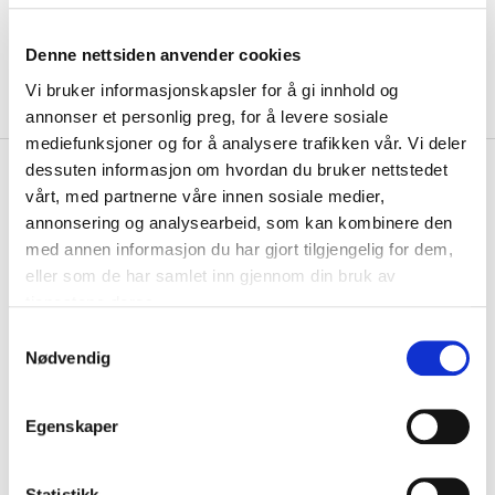
Denne nettsiden anvender cookies
Vi bruker informasjonskapsler for å gi innhold og
annonser et personlig preg, for å levere sosiale
mediefunksjoner og for å analysere trafikken vår. Vi deler
kr 699
dessuten informasjon om hvordan du bruker nettstedet
Hummel
Inspire Elite Fotball
vårt, med partnerne våre innen sosiale medier,
Hvit/Grønn
annonsering og analysearbeid, som kan kombinere den
med annen informasjon du har gjort tilgjengelig for dem,
Hummel Inspire er en elitefotball konstruert med håndsydde paneler -
eller som de har samlet inn gjennom din bruk av
ballen har en strukturert overf...
Les mer.
tjenestene deres.
Størrelsesguide
S
Størrelse
Nødvendig
a
4
PÅ LAGER
m
LEGG I HANDLEKURV
KLIKK & HENT
t
Egenskaper
y
k
På lager
Gratis frakt på bestillinger over 1300,-.
k
Statistikk