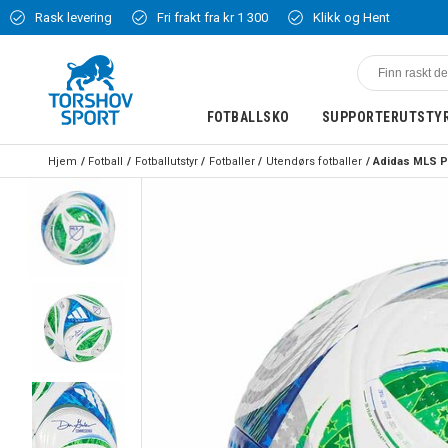
Rask levering
Fri frakt fra kr 1 300
Klikk og Hent
FOTBALLSKO
SUPPORTERUTSTY
Hjem
Fotball
Fotballutstyr
Fotballer
Utendørs fotballer