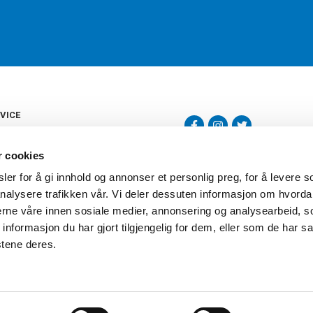
VICE
s
b
r cookies
tte
gelser
er for å gi innhold og annonser et personlig preg, for å levere s
Torshov Sport har over 90 års histor
klubbhandel. Torshov Sport har fir
nalysere trafikken vår. Vi deler dessuten informasjon om hvorda
vering
Drammen, Sandvika Storsenter og Fr
inger
nerne våre innen sosiale medier, annonsering og analysearbeid, 
stilte spørsmål
formasjon du har gjort tilgjengelig for dem, eller som de har sa
oven
stene deres.