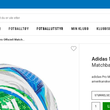
R
FOTBALLTØY
FOTBALLUTSTYR
MIN KLUBB
KLUBBS
Adidas MLS Pro Offisiell Matchball 25/26
Adidas
Matchba
adidas Pro M
amerikanske 
STØRRELSE:
L