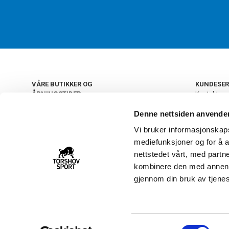
VÅRE BUTIKKER OG
KUNDESER
ÅPNINGSTIDER
Kontakt os
Kundeklub
+
OSLO
Denne nettsiden anvende
Retur og by
Salgsbetin
Vi bruker informasjonskapsl
+
Personvern
NORGE
mediefunksjoner og for å a
Frakt og le
Ledige still
nettstedet vårt, med part
FAQ - Ofte 
kombinere den med annen in
22 09 20 20
Åpenhetsl
gjennom din bruk av tjene
Vårt kundsenter holder
åpent man-fre 11-16
S