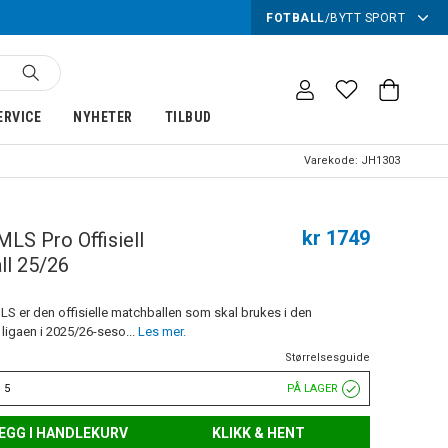
FOTBALL
/
BYTT SPORT
ERVICE
NYHETER
TILBUD
Varekode:
JH1303
kr 1749
MLS Pro Offisiell
ll 25/26
LS er den offisielle matchballen som skal brukes i den
ligaen i 2025/26-seso...
Les mer.
Størrelsesguide
 5
PÅ LAGER
EGG I HANDLEKURV
KLIKK & HENT