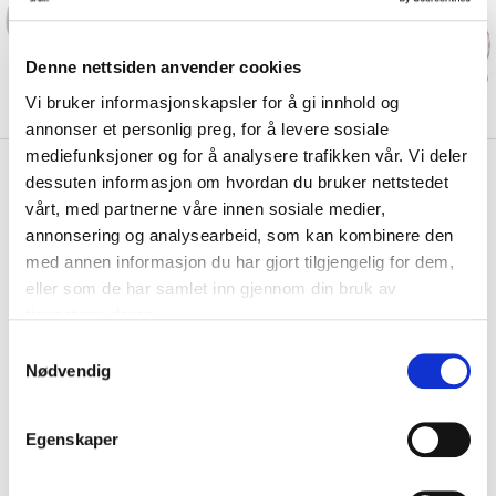
Denne nettsiden anvender cookies
Vi bruker informasjonskapsler for å gi innhold og
annonser et personlig preg, for å levere sosiale
mediefunksjoner og for å analysere trafikken vår. Vi deler
kr 3499
Adidas
Jumbo Trionda Fotball
dessuten informasjon om hvordan du bruker nettstedet
VM 2026
vårt, med partnerne våre innen sosiale medier,
annonsering og analysearbeid, som kan kombinere den
adidas Jumbo Trionda har en diameter på ca. 79 cm, og kommer i
med annen informasjon du har gjort tilgjengelig for dem,
samme design som den offisielle match...
Les mer.
eller som de har samlet inn gjennom din bruk av
tjenestene deres.
Størrelsesguide
Størrelse
S
NS
TILGJENGELIG VIA KLIKK OG HENT
Nødvendig
a
m
IKKE PÅ LAGER
KLIKK & HENT
t
Egenskaper
y
Valgt alternativ ikke på lager
k