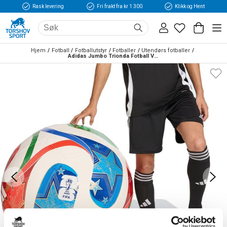
Rask levering
Fri frakt fra kr 1 300
Klikk og Hent
Hjem
Fotball
Fotballutstyr
Fotballer
Utendørs fotballer
Adidas Jumbo Trionda Fotball VM 2026  