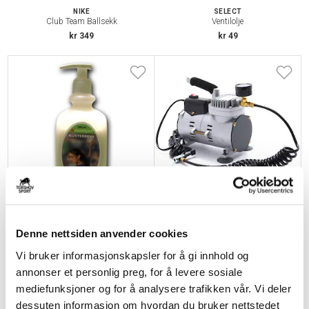
NIKE
SELECT
Club Team Ballsekk
Ventilolje
kr 349
kr 49
ASSIST SPORT
SELECT
Klister Rens Pumpe
Elektrisk Kompressor Mini
Denne nettsiden anvender cookies
Pumpe
kr 219
kr 2399
Vi bruker informasjonskapsler for å gi innhold og
annonser et personlig preg, for å levere sosiale
mediefunksjoner og for å analysere trafikken vår. Vi deler
dessuten informasjon om hvordan du bruker nettstedet