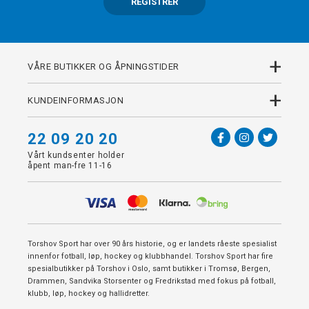
REGISTRER
+
VÅRE BUTIKKER OG ÅPNINGSTIDER
+
KUNDEINFORMASJON
22 09 20 20
Vårt kundsenter holder
åpent man-fre 11-16
Torshov Sport har over 90 års historie, og er landets råeste spesialist
innenfor fotball, løp, hockey og klubbhandel. Torshov Sport har fire
spesialbutikker på Torshov i Oslo, samt butikker i Tromsø, Bergen,
Drammen, Sandvika Storsenter og Fredrikstad med fokus på fotball,
klubb, løp, hockey og hallidretter.