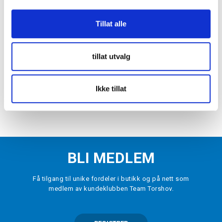
ADIDAS
SELECT
Tiro Ballnett
Klubb Håndballbag Single Sort 3
Tillat alle
Liter
kr 499
kr 183
kr 229
tillat utvalg
Tilbehør | Fotballer | Torshov Sport Fotball
Ikke tillat
Kjøp Tilbehør til fotballer hos Torshov Sport Fotball! Utforsk utvalget
blant ballpumper, ballnett, rens og ventilolje.
BLI MEDLEM
Få tilgang til unike fordeler i butikk og på nett som
medlem av kundeklubben Team Torshov.