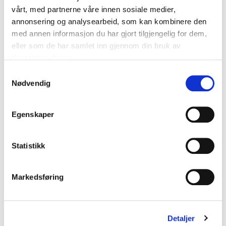
vårt, med partnerne våre innen sosiale medier,
annonsering og analysearbeid, som kan kombinere den
med annen informasjon du har gjort tilgjengelig for dem,
eller som de har samlet inn gjennom din bruk av
tjenestene deres.
S
Nødvendig
a
NIKE
SELECT
Essential Ballpumpe Sort
Håndballbag Single Sort 3 Liter
m
kr 230
kr 229
t
Egenskaper
y
k
k
Statistikk
e
v
Markedsføring
a
l
g
Detaljer