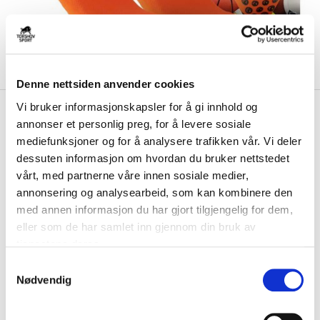
Denne nettsiden anvender cookies
Vi bruker informasjonskapsler for å gi innhold og
kr 380
TAPEDESIGN
Allround Classic
annonser et personlig preg, for å levere sosiale
Grip Fotballstrømper Oransje
mediefunksjoner og for å analysere trafikken vår. Vi deler
dessuten informasjon om hvordan du bruker nettstedet
TAPEDESIGN Allround Classic Grip er strømper som gir optimalt grep
vårt, med partnerne våre innen sosiale medier,
inne i skoen. Velplasserte gummip...
Les mer.
annonsering og analysearbeid, som kan kombinere den
FARGE
med annen informasjon du har gjort tilgjengelig for dem,
eller som de har samlet inn gjennom din bruk av
tjenestene deres.
S
Nødvendig
a
m
Størrelse
t