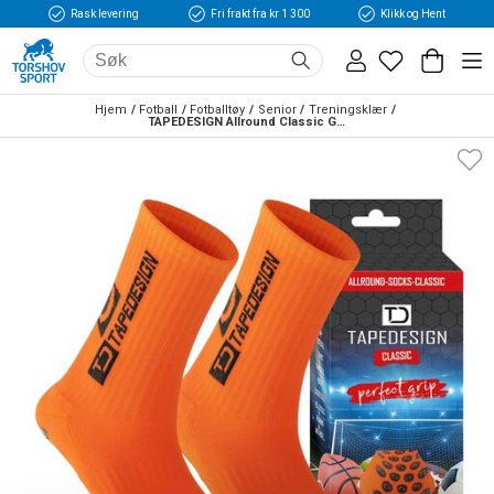
Rask levering
Fri frakt fra kr 1 300
Klikk og Hent
Hjem
Fotball
Fotballtøy
Senior
Treningsklær
TAPEDESIGN Allround Classic Grip Fotballstrømper Oransje