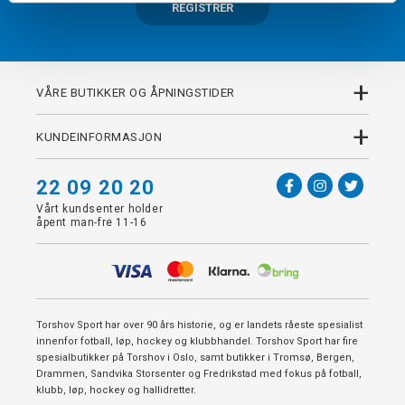
REGISTRER
+
VÅRE BUTIKKER OG ÅPNINGSTIDER
+
KUNDEINFORMASJON
22 09 20 20
Vårt kundsenter holder
åpent man-fre 11-16
Torshov Sport har over 90 års historie, og er landets råeste spesialist
innenfor fotball, løp, hockey og klubbhandel. Torshov Sport har fire
spesialbutikker på Torshov i Oslo, samt butikker i Tromsø, Bergen,
Drammen, Sandvika Storsenter og Fredrikstad med fokus på fotball,
klubb, løp, hockey og hallidretter.