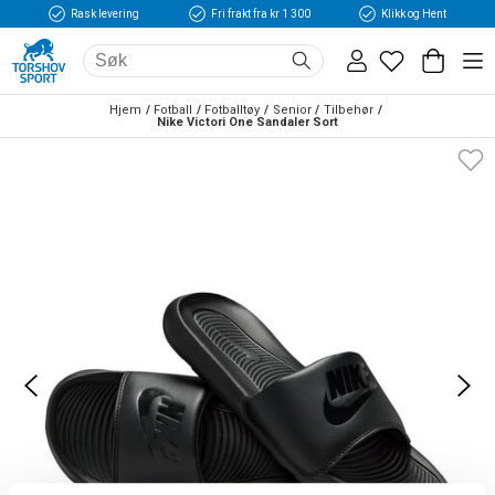
Rask levering
Fri frakt fra kr 1 300
Klikk og Hent
Hjem
Fotball
Fotballtøy
Senior
Tilbehør
Nike Victori One Sandaler Sort