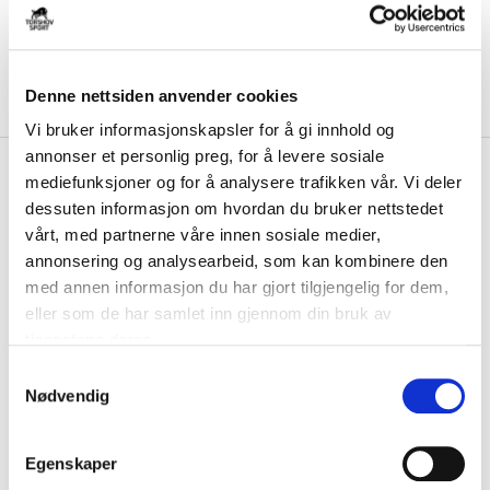
Denne nettsiden anvender cookies
Vi bruker informasjonskapsler for å gi innhold og
annonser et personlig preg, for å levere sosiale
kr 429
Nike
Victori One Sandaler Sort
mediefunksjoner og for å analysere trafikken vår. Vi deler
dessuten informasjon om hvordan du bruker nettstedet
Nike Victori One-sandalen har en fôret overdel med Nike sin Futura-
vårt, med partnerne våre innen sosiale medier,
logo – laget for høy komfort og e...
Les mer.
annonsering og analysearbeid, som kan kombinere den
med annen informasjon du har gjort tilgjengelig for dem,
FARGE
eller som de har samlet inn gjennom din bruk av
tjenestene deres.
S
Nødvendig
Størrelsesguide
a
Størrelse
m
VELG
STØRRELSE
▾
t
Egenskaper
y
KLIKK & HENT