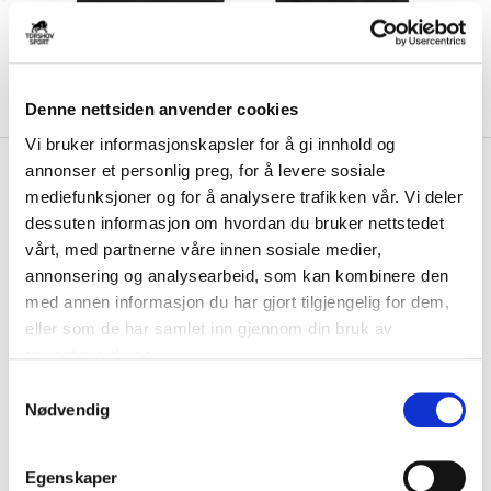
Denne nettsiden anvender cookies
Vi bruker informasjonskapsler for å gi innhold og
kr 399
Nike
Pro Dri-Fit Shorts Tights
annonser et personlig preg, for å levere sosiale
mediefunksjoner og for å analysere trafikken vår. Vi deler
Sort
dessuten informasjon om hvordan du bruker nettstedet
vårt, med partnerne våre innen sosiale medier,
Mye mer enn et underlag, Nike Pro Dri-FIT Shorts klemmer deg med lett
stoff som holder deg tørr, kjø...
Les mer.
annonsering og analysearbeid, som kan kombinere den
med annen informasjon du har gjort tilgjengelig for dem,
FARGE
eller som de har samlet inn gjennom din bruk av
tjenestene deres.
S
Nødvendig
a
Størrelsesguide
m
Størrelse
t
VELG
STØRRELSE
▾
Egenskaper