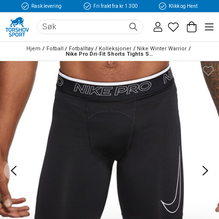
Rask levering
Fri frakt fra kr 1 300
Klikk og Hent
Hjem
Fotball
Fotballtøy
Kolleksjoner
Nike Winter Warrior
Nike Pro Dri-Fit Shorts Tights Sort